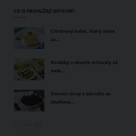
Základem letního šatníku by proto
CO SI PROHLÍŽEJÍ OSTATNÍ?
měly být přírodní nebo funkční
prodyšné tkaniny a volnější střihy.
Citrónový koláč, který máte
za…
Kvašáky z okurek milovaly už
naše…
Domácí sirup z ostružin za
studena:…
1
/ 3