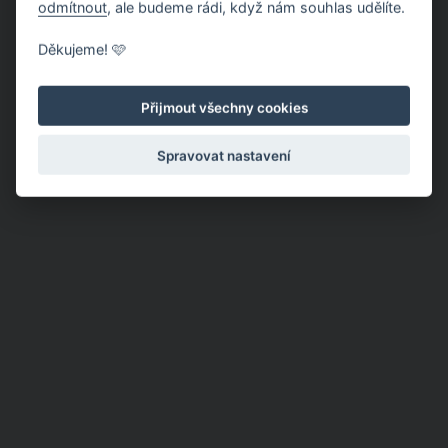
odmítnout
, ale budeme rádi, když nám souhlas udělíte.
Děkujeme! 🩷
Přijmout všechny cookies
Spravovat nastavení