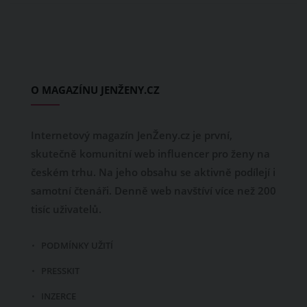
O MAGAZÍNU JENŽENY.CZ
Internetový magazín JenŽeny.cz je první,
skutečně komunitní web influencer pro ženy na
českém trhu. Na jeho obsahu se aktivně podílejí i
samotní čtenáři. Denně web navštíví více než 200
tisíc uživatelů.
PODMÍNKY UŽITÍ
PRESSKIT
INZERCE