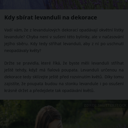
Kdy sbírat levanduli na dekorace
Vadí vám, že z levandulových dekorací opadávají okvětní lístky
levandule? Chyba není v sušení této bylinky, ale v načasování
jejího sběru. Kdy tedy stříhat levanduli, aby z ní po uschnutí
neopadávaly květy?
Držte se pravidla, které říká, že byste měli levanduli stříhat
ještě tehdy, když má fialová poupata. Levanduli určenou na
dekorace tedy sklízejte ještě před rozvinutím květů. Díky tomu
zajistíte, že poupata budou na stonku levandule i po osušení
krásně držet a předejdete tak opadávání květů.
ZDROJ: SHUTTERSTOCK