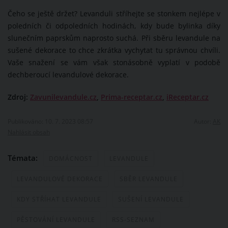
Čeho se ještě držet? Levanduli stříhejte se stonkem nejlépe v
poledních či odpoledních hodinách, kdy bude bylinka díky
slunečním paprskům naprosto suchá. Při sběru levandule na
sušené dekorace to chce zkrátka vychytat tu správnou chvíli.
Vaše snažení se vám však stonásobně vyplatí v podobě
dechberoucí levandulové dekorace.
Zdroj:
Zavunilevandule.cz
,
Prima-receptar.cz
,
iReceptar.cz
Publikováno: 10. 7. 2023 08:57
Autor:
AK
Nahlásit obsah
Témata:
DOMÁCNOST
LEVANDULE
LEVANDULOVÉ DEKORACE
SBĚR LEVANDULE
KDY STŘÍHAT LEVANDULE
SUŠENÍ LEVANDULE
PĚSTOVÁNÍ LEVANDULE
RSS-SEZNAM