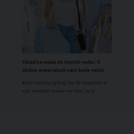
Chladivá móda do letních veder. V
těchto materiálech vám bude velmi
příjemně
Když teploty šplhají ke 30 stupňům a
výš, nezáleží pouze na tom, co si
obléknete, ale také z čeho je oblečení
ušité. Některé materiály totiž zadržují
teplo a pot, jiné naopak nechají
pokožku dýchat a pomohou vám
zvládnout i opravdu horké dny.