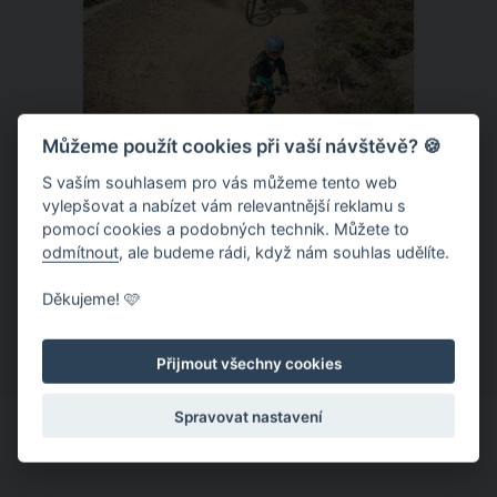
Můžeme použít cookies při vaší návštěvě? 🍪
S vaším souhlasem pro vás můžeme tento web
vylepšovat a nabízet vám relevantnější reklamu s
Donovaly – zbrusu nový slovenský
pomocí cookies a podobných technik. Můžete to
trailpark a dětský ráj k tomu
odmítnout
, ale budeme rádi, když nám souhlas udělíte.
Letní provoz na slovenských
Děkujeme! 🩷
Donovalech funguje už léta, nicméně
dosud cílil především na pěší a rodiny s
Přijmout všechny cookies
dětmi. Letos nově se Donovaly zapisují
také na dovolenkové seznamy bikerů,
Spravovat nastavení
protože tu vznikl zbrusu nový trailpark,
který svými flowtraily zaujme i