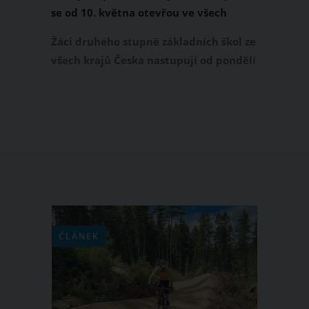
se od 10. května otevřou ve všech
krajích Česka. Na Twitteru to potvrdil
Žáci druhého stupně základních škol ze
Robert Plaga
všech krajů Česka nastupují od pondělí
10. května na rotační výuku, rozhodla
na svém čtvrtečním jednání vláda. 10.
května se rovněž po celém Česku
otevřou mateřské školy pro všechny
děti. O této změně informoval rovněž
ve čtvrtek 6. května na svém Twitteru
ministr školství Robert Plaga.
ČLÁNEK