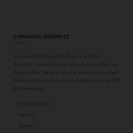
O MAGAZÍNU JENŽENY.CZ
Internetový magazín JenŽeny.cz je první,
skutečně komunitní web influencer pro ženy na
českém trhu. Na jeho obsahu se aktivně podílejí i
samotní čtenáři. Denně web navštíví více než 200
tisíc uživatelů.
PODMÍNKY UŽITÍ
PRESSKIT
INZERCE