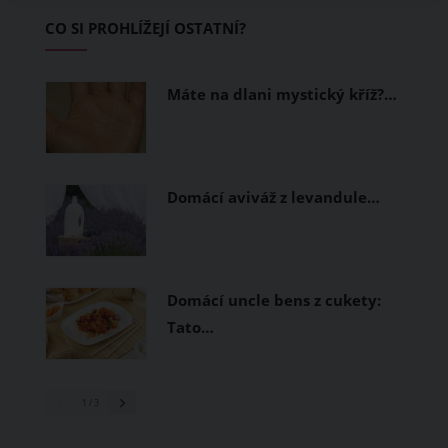
začínající jezdce.
CO SI PROHLÍŽEJÍ OSTATNÍ?
Máte na dlani mystický kříž?…
Domácí aviváž z levandule…
Domácí uncle bens z cukety:
Tato…
1
/ 3