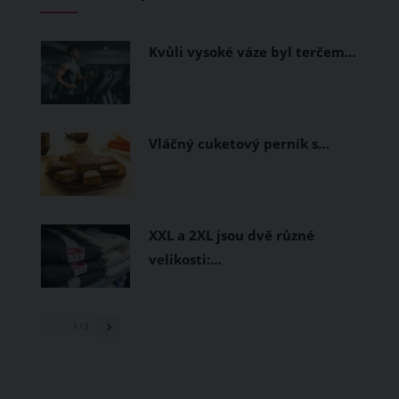
měly být přírodní nebo funkční
prodyšné tkaniny a volnější střihy.
Kvůli vysoké váze byl terčem…
Vláčný cuketový perník s…
XXL a 2XL jsou dvě různé
velikosti:…
1
/ 3