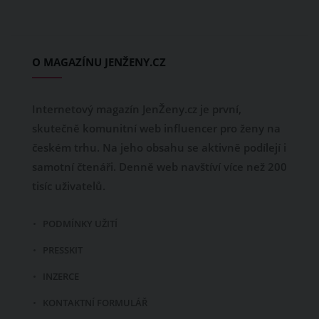
O MAGAZÍNU JENŽENY.CZ
Internetový magazín JenŽeny.cz je první,
skutečně komunitní web influencer pro ženy na
českém trhu. Na jeho obsahu se aktivně podílejí i
samotní čtenáři. Denně web navštíví více než 200
tisíc uživatelů.
PODMÍNKY UŽITÍ
PRESSKIT
INZERCE
KONTAKTNÍ FORMULÁŘ