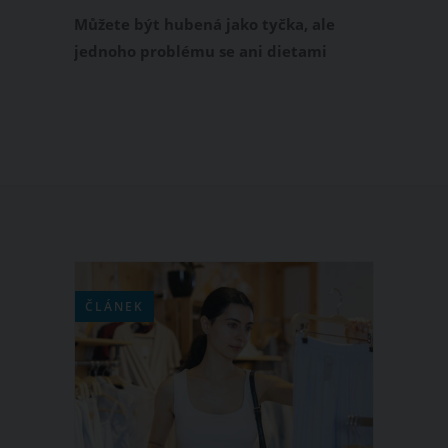
Můžete být hubená jako tyčka, ale
jednoho problému se ani dietami
nezbavíte. Řeč je o dvojité bradě, ke
které mají sklon takřka všechny ženy, a
to bez ohledu na věk nebo váhu. Na
dvojitou bradu zabírá pouze
pravidelné cvičení. Prozradíme vám
pár cviků, které vám denně zaberou
jenom pár minut, ale jejich výsledek
bude rozhodně potěšující!
ČLÁNEK