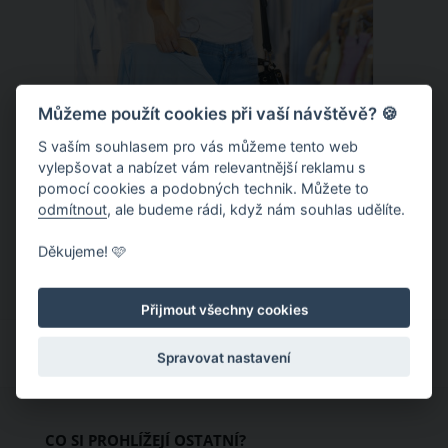
Můžeme použít cookies při vaší návštěvě? 🍪
S vaším souhlasem pro vás můžeme tento web
Chladivá móda do letních veder. V
vylepšovat a nabízet vám relevantnější reklamu s
pomocí cookies a podobných technik. Můžete to
těchto materiálech vám bude velmi
odmítnout
, ale budeme rádi, když nám souhlas udělíte.
příjemně
Když teploty šplhají ke 30 stupňům a
Děkujeme! 🩷
výš, nezáleží pouze na tom, co si
obléknete, ale také z čeho je oblečení
Přijmout všechny cookies
ušité. Některé materiály totiž zadržují
teplo a pot, jiné naopak nechají
Spravovat nastavení
pokožku dýchat a pomohou vám
zvládnout i opravdu horké dny.
Základem letního šatníku by proto
CO SI PROHLÍŽEJÍ OSTATNÍ?