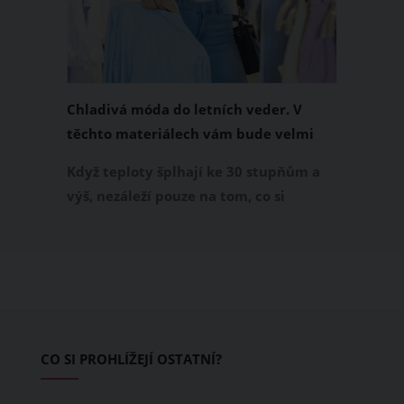
Chladivá móda do letních veder. V
těchto materiálech vám bude velmi
příjemně
Když teploty šplhají ke 30 stupňům a
výš, nezáleží pouze na tom, co si
obléknete, ale také z čeho je oblečení
ušité. Některé materiály totiž zadržují
teplo a pot, jiné naopak nechají
pokožku dýchat a pomohou vám
zvládnout i opravdu horké dny.
Základem letního šatníku by proto
CO SI PROHLÍŽEJÍ OSTATNÍ?
měly být přírodní nebo funkční
prodyšné tkaniny a volnější střihy.