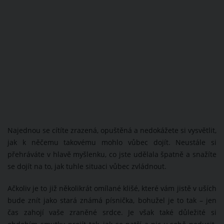
Najednou se cítíte zrazená, opuštěná a nedokážete si vysvětlit,
jak k něčemu takovému mohlo vůbec dojít. Neustále si
přehráváte v hlavě myšlenku, co jste udělala špatně a snažíte
se dojít na to, jak tuhle situaci vůbec zvládnout.
Ačkoliv je to již několikrát omílané klišé, které vám jistě v uších
bude znít jako stará známá písnička, bohužel je to tak – jen
čas zahojí vaše zraněné srdce. Je však také důležité si