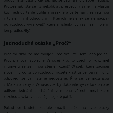
obdobím smutku projít tak, jak se patří a nic v sobě nedusit.
Protože jak jste se již několikrát přesvědčily samy na vlastní
kůži, jednou tahle bublina praskne a věřte nám, že většinou
v tu nejmíň vhodnou chvíli. Kterých myšlenek se ale naopak
po rozchodu vyvarovat? Které myšlenky by vaši fázi „hojení“
jen prodloužily?
Jednoduchá otázka „Proč?“
Proč mi říkal, že mě miluje? Proč říkal, že jsem jeho jediná?
Proč plánoval společné Vánoce? Proč to všechno, když měl
v úmyslu se se mnou stejně rozejít? Otázek, které začínají
slovem „proč“ si po rozchodu můžete klást tisíce, ba i miliony,
odpovědi se vám stejně nedostane. Říká se, že muži jsou
z Marsu a ženy z Venuše, což by dokonale vysvětlovalo naše
odlišné jednání a chápání v mnoha věcech, mezi které
rozchod a vztahy obecně jisto jistě patří.
Pokud se budete zoufale snažit nalézt na tyto otázky