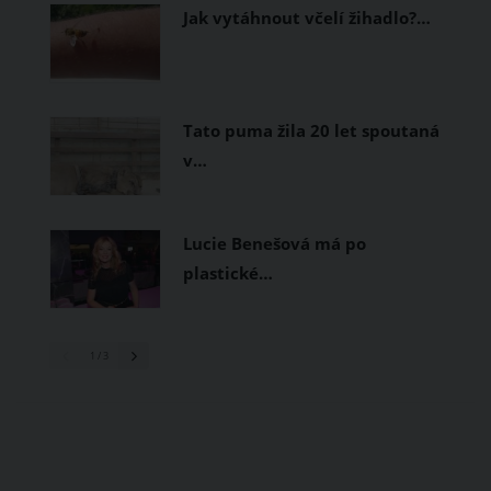
Jak vytáhnout včelí žihadlo?…
Tato puma žila 20 let spoutaná
v…
Lucie Benešová má po
plastické…
1
/ 3