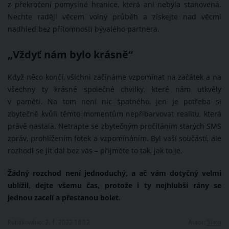
z překročení pomyslné hranice, která ani nebyla stanovená.
Nechte raději věcem volný průběh a získejte nad věcmi
nadhled bez přítomnosti bývalého partnera.
„Vždyť nám bylo krásně“
Když něco končí, všichni začínáme vzpomínat na začátek a na
všechny ty krásné společné chvilky, které nám utkvěly
v paměti. Na tom není nic špatného, jen je potřeba si
zbytečně kvůli těmto momentům nepřibarvovat realitu, která
právě nastala. Netrapte se zbytečným pročítáním starých SMS
zpráv, prohlížením fotek a vzpomínáním. Byl vaší součástí, ale
rozhodl se jít dál bez vás – přijměte to tak, jak to je.
Žádný rozchod není jednoduchý, a ač vám dotyčný velmi
ublížil, dejte všemu čas, protože i ty nejhlubší rány se
jednou zacelí a přestanou bolet.
Publikováno: 2. 1. 2022 18:12
Autor:
Sima