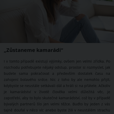
„Zůstaneme kamarádi“
I v tomto případě existují výjimky, ovšem jen velmi zřídka. Po
rozchodu potřebujete nějaký odstup, prostor si rozmyslet, jak
budete sama pokračovat a především dostatek času na
zahojení bolavého srdce. Nic z toho by ale nemohlo přijít,
kdybyste se neustále setkávali dál a hráli si na přátele. Ačkoliv
je kamarádství v životě člověka velmi důležitá věc, je
zapotřebí, aby to bylo skutečné kamarádství, což by v případě
bývalých partnerů šlo jen velmi těžce. Buďto by jeden z vás
tajně doufal v něco víc anebo byste žili v neustálém strachu