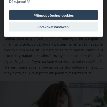
Děkujeme! 🩷
Přijmout všechny cookies
„Najdu si někoho jiného“
Spravovat nastavení
Lepit vztah vztahem je snad to nejhorší, k čemu se může
raněná žena uchýlit. Náhodně si někoho vyberete a najednou
v něm uvidíte to, co váš bývalý partner neměl a vás napadne,
proč to s ním nezkusit. I přesto, že se to na začátku může jevit
jako dobrý nápad a chvilkové rozptýlení, postupem času vám
dojde, že jste s někým, na kom vám vlastně ani nezáleží a že
jste jen sama sobě a svému protějšku nalhávala něco, co
nebyla pravda. A to si přece ani jeden z vás nezaslouží.
ZDROJ: SHUTTERSTOCK