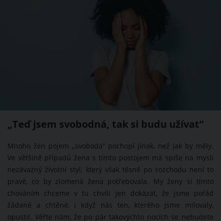
„Teď jsem svobodná, tak si budu užívat“
Mnoho žen pojem „svoboda“ pochopí jinak, než jak by měly.
Ve většině případů žena s tímto postojem má spíše na mysli
nezávazný životní styl, který však těsně po rozchodu není to
pravé, co by zlomená žena potřebovala. My ženy si tímto
chováním chceme v tu chvíli jen dokázat, že jsme pořád
žádané a chtěné, i když nás ten, kterého jsme milovaly,
opustil. Věřte nám, že po pár takovýchto nocích se nebudete