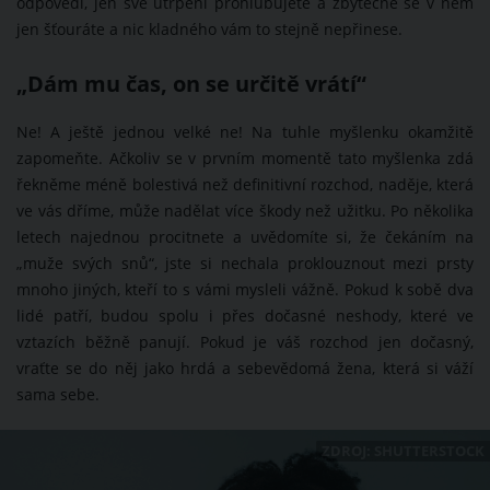
odpovědi, jen své utrpení prohlubujete a zbytečně se v něm
jen šťouráte a nic kladného vám to stejně nepřinese.
„Dám mu čas, on se určitě vrátí“
Ne! A ještě jednou velké ne! Na tuhle myšlenku okamžitě
zapomeňte. Ačkoliv se v prvním momentě tato myšlenka zdá
řekněme méně bolestivá než definitivní rozchod, naděje, která
ve vás dříme, může nadělat více škody než užitku. Po několika
letech najednou procitnete a uvědomíte si, že čekáním na
„muže svých snů“, jste si nechala proklouznout mezi prsty
mnoho jiných, kteří to s vámi mysleli vážně. Pokud k sobě dva
lidé patří, budou spolu i přes dočasné neshody, které ve
vztazích běžně panují. Pokud je váš rozchod jen dočasný,
vraťte se do něj jako hrdá a sebevědomá žena, která si váží
sama sebe.
ZDROJ: SHUTTERSTOCK