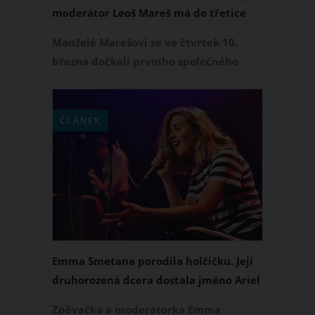
moderátor Leoš Mareš má do třetice
dceru
Manželé Marešovi se ve čtvrtek 10.
března dočkali prvního společného
potomka. Jak informoval oblíbený
moderátor na Instagramu, jeho
manželka Monika Marešová porodila
ČLÁNEK
holčičku. Jméno novorozeného
děvčátka si slavný pár prozatím
nechává pro sebe.
Emma Smetana porodila holčičku. Její
druhorozená dcera dostala jméno Ariel
Ava
Zpěvačka a moderátorka Emma