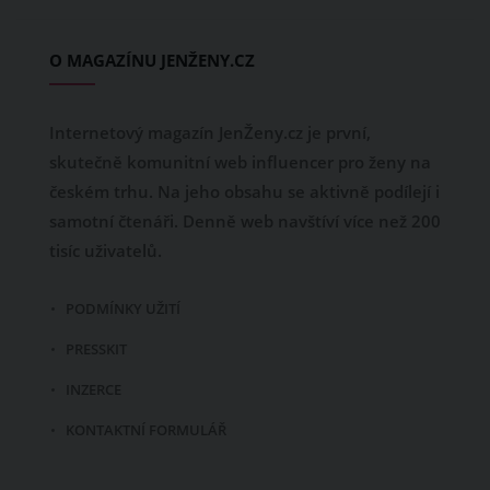
O MAGAZÍNU JENŽENY.CZ
Internetový magazín JenŽeny.cz je první,
skutečně komunitní web influencer pro ženy na
českém trhu. Na jeho obsahu se aktivně podílejí i
samotní čtenáři. Denně web navštíví více než 200
tisíc uživatelů.
PODMÍNKY UŽITÍ
PRESSKIT
INZERCE
KONTAKTNÍ FORMULÁŘ