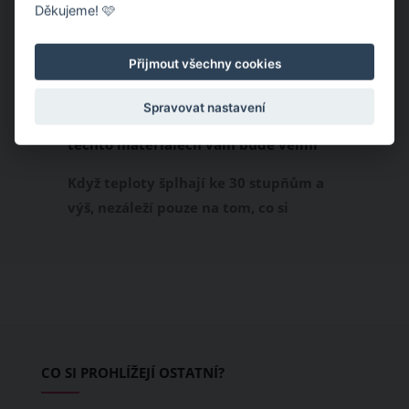
Děkujeme! 🩷
Přijmout všechny cookies
Spravovat nastavení
Chladivá móda do letních veder. V
těchto materiálech vám bude velmi
příjemně
Když teploty šplhají ke 30 stupňům a
výš, nezáleží pouze na tom, co si
obléknete, ale také z čeho je oblečení
ušité. Některé materiály totiž zadržují
teplo a pot, jiné naopak nechají
pokožku dýchat a pomohou vám
zvládnout i opravdu horké dny.
Základem letního šatníku by proto
CO SI PROHLÍŽEJÍ OSTATNÍ?
měly být přírodní nebo funkční
prodyšné tkaniny a volnější střihy.