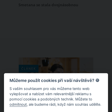
Smetana se stala dvojnásobnou
maminkou. V pondělí 12. dubna
přivedla na svět dcerku Ariel Avu. Jejím
tátou je zpěvaččin partner Jordan Haj.
Tato partnerská dvojice má ještě starší
holčičku se jménem Lennon Marlene.
ČLÁNEK
Můžeme použít cookies při vaší návštěvě? 🍪
S vaším souhlasem pro vás můžeme tento web
vylepšovat a nabízet vám relevantnější reklamu s
pomocí cookies a podobných technik. Můžete to
odmítnout
, ale budeme rádi, když nám souhlas udělíte.