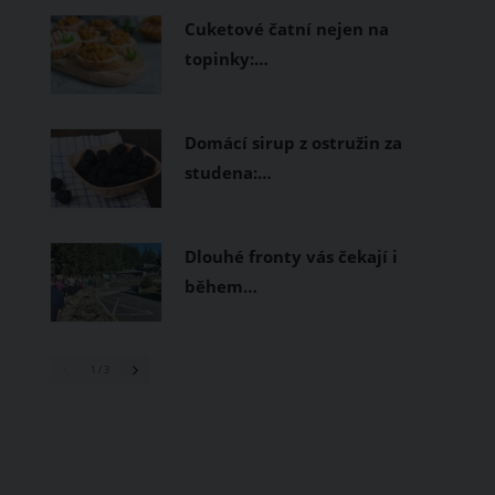
Cuketové čatní nejen na
topinky:…
Domácí sirup z ostružin za
studena:…
Dlouhé fronty vás čekají i
během…
1
/ 3