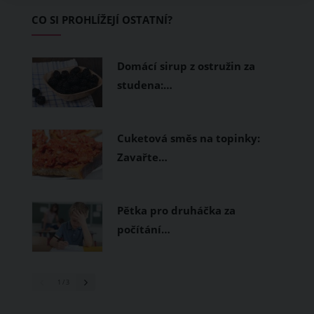
Základem letního šatníku by proto
CO SI PROHLÍŽEJÍ OSTATNÍ?
měly být přírodní nebo funkční
prodyšné tkaniny a volnější střihy.
Domácí sirup z ostružin za
studena:…
Cuketová směs na topinky:
Zavařte…
Pětka pro druháčka za
počítání…
1
/ 3