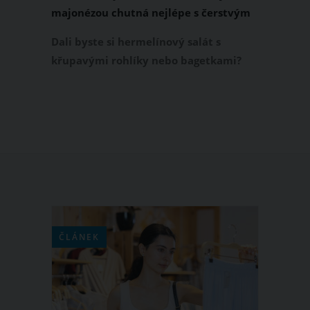
majonézou chutná nejlépe s čerstvým
pečivem. Vyzkoušejte osvědčený
Dali byste si hermelínový salát s
recept
křupavými rohlíky nebo bagetkami?
Máme pro vás osvědčený recept, který
bude rozhodně lahodit vašim
chuťovým buňkám. Udělejte si domácí
hermelínový salát s vejci a majonézou,
ve kterém nechybí ani šunka. Tento
lahůdkový salát, jehož příprava je
nesmírně jednoduchá, si rozhodně
zamilujete!
ČLÁNEK