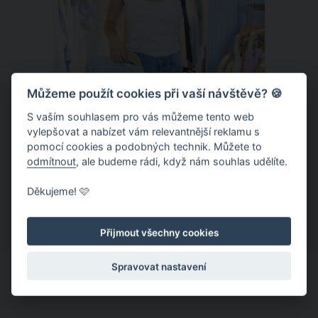
Můžeme použít cookies při vaší návštěvě? 🍪
S vaším souhlasem pro vás můžeme tento web
vylepšovat a nabízet vám relevantnější reklamu s
Chladivá móda do letních veder. V
pomocí cookies a podobných technik. Můžete to
těchto materiálech vám bude velmi
odmítnout
, ale budeme rádi, když nám souhlas udělíte.
příjemně
Když teploty šplhají ke 30 stupňům a
Děkujeme! 🩷
výš, nezáleží pouze na tom, co si
obléknete, ale také z čeho je oblečení
Přijmout všechny cookies
ušité. Některé materiály totiž zadržují
teplo a pot, jiné naopak nechají
Spravovat nastavení
pokožku dýchat a pomohou vám
zvládnout i opravdu horké dny.