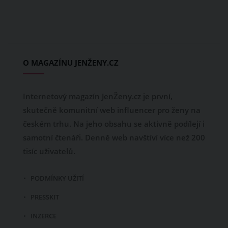
O MAGAZÍNU JENŽENY.CZ
Internetový magazín JenŽeny.cz je první,
skutečně komunitní web influencer pro ženy na
českém trhu. Na jeho obsahu se aktivně podílejí i
samotní čtenáři. Denně web navštíví více než 200
tisíc uživatelů.
PODMÍNKY UŽITÍ
PRESSKIT
INZERCE