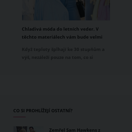
Chladivá móda do letních veder. V
těchto materiálech vám bude velmi
příjemně
Když teploty šplhají ke 30 stupňům a
výš, nezáleží pouze na tom, co si
obléknete, ale také z čeho je oblečení
ušité. Některé materiály totiž zadržují
teplo a pot, jiné naopak nechají
pokožku dýchat a pomohou vám
zvládnout i opravdu horké dny.
Základem letního šatníku by proto
CO SI PROHLÍŽEJÍ OSTATNÍ?
měly být přírodní nebo funkční
prodyšné tkaniny a volnější střihy.
Zemřel Sam Hawkens z