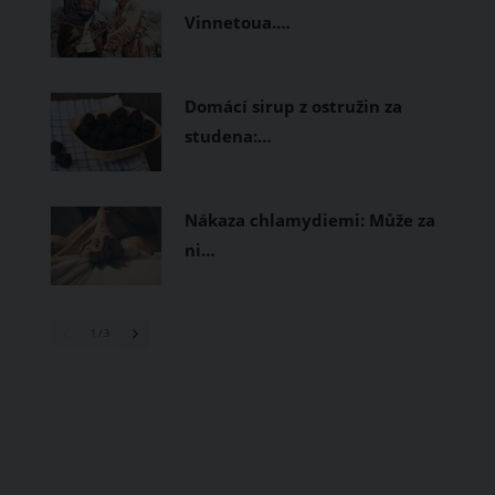
Vinnetoua.…
Domácí sirup z ostružin za
studena:…
Nákaza chlamydiemi: Může za
ni…
1
/ 3