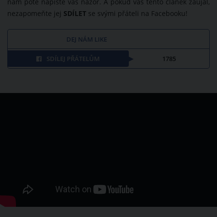
nám poté napište váš názor. A pokud vás tento článek zaujal,
nezapomeňte jej
SDÍLET
se svými přáteli na Facebooku!
DEJ NÁM LIKE
SDÍLEJ PŘÁTELŮM
1785