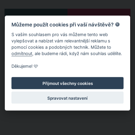
PŘEDCHOZÍ
DALŠÍ
Můžeme použít cookies při vaší návštěvě? 🍪
S vaším souhlasem pro vás můžeme tento web
Publikováno: 19. 1. 2022 15:14
Autor:
OuCee
vylepšovat a nabízet vám relevantnější reklamu s
Nahlásit obsah
pomocí cookies a podobných technik. Můžete to
odmítnout
, ale budeme rádi, když nám souhlas udělíte.
Témata:
VIDEA
DOJEMNÉ
CHLAPEC
VIDEO
Děkujeme! 🩷
NEW YORK
Přijmout všechny cookies
Spravovat nastavení