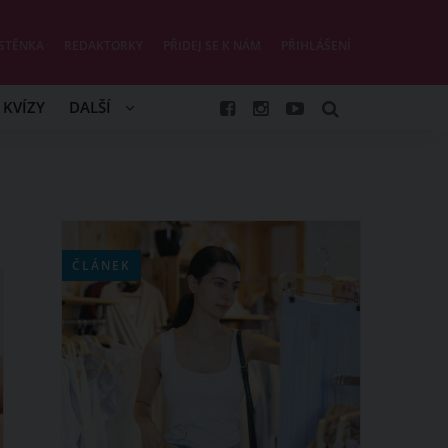
STĚNKA
REDAKTORKY
PŘIDEJ SE K NÁM
PŘIHLÁŠENÍ
KVÍZY
DALŠÍ
ČLÁNEK