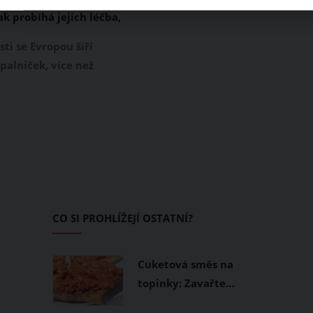
ak probíhá jejich léčba,
ání selhalo?
ti se Evropou šíří
palniček, více než
padů je od začátku
oku hlášena i v Česku.
 infekční a život
 onemocnění, které
irus z čeledi
rů, z počátku vypadá
 obyčejná chřipka. Jak
e, že máte právě
CO SI PROHLÍŽEJÍ OSTATNÍ?
 Podle následujících
Cuketová směs na
topinky: Zavařte…