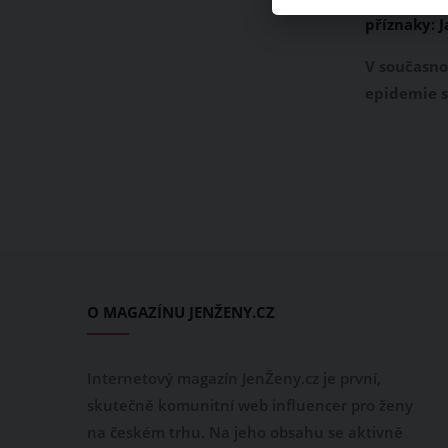
příznaky: J
když očkov
V současnos
epidemie s
stovka pří
letošního r
Toto vysoce
ohrožující
způsobuje v
paramyxovi
jako úplně
ale poznát
O MAGAZÍNU JENŽENY.CZ
spalničky?
příznaků!
Internetový magazín JenŽeny.cz je první,
skutečně komunitní web influencer pro ženy
na českém trhu. Na jeho obsahu se aktivně