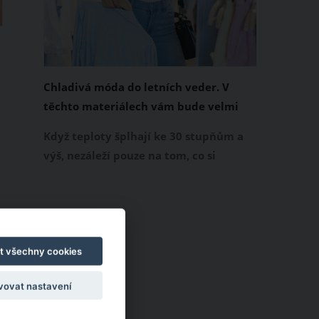
Chladivá móda do letních veder. V
těchto materiálech vám bude velmi
příjemně
Když teploty šplhají ke 30 stupňům a
výš, nezáleží pouze na tom, co si
obléknete, ale také z čeho je oblečení
ušité. Některé materiály totiž zadržují
teplo a pot, jiné naopak nechají
pokožku dýchat a pomohou vám
zvládnout i opravdu horké dny.
t všechny cookies
Základem letního šatníku by proto
vovat nastavení
měly být přírodní nebo funkční
prodyšné tkaniny a volnější střihy.