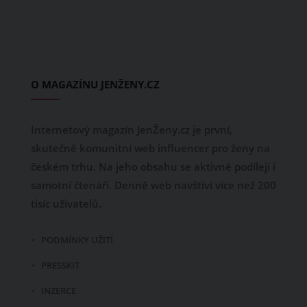
O MAGAZÍNU JENŽENY.CZ
Internetový magazín JenŽeny.cz je první,
skutečně komunitní web influencer pro ženy na
českém trhu. Na jeho obsahu se aktivně podílejí i
samotní čtenáři. Denně web navštíví více než 200
tisíc uživatelů.
PODMÍNKY UŽITÍ
PRESSKIT
INZERCE