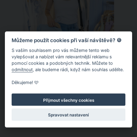
Můžeme použít cookies při vaší návštěvě? 🍪
S vaším souhlasem pro vás můžeme tento web
vylepšovat a nabízet vám relevantnější reklamu s
Chladivá móda do letních veder. V
pomocí cookies a podobných technik. Můžete to
těchto materiálech vám bude velmi
odmítnout
, ale budeme rádi, když nám souhlas udělíte.
příjemně
Když teploty šplhají ke 30 stupňům a
Děkujeme! 🩷
výš, nezáleží pouze na tom, co si
obléknete, ale také z čeho je oblečení
Přijmout všechny cookies
ušité. Některé materiály totiž zadržují
teplo a pot, jiné naopak nechají
Spravovat nastavení
pokožku dýchat a pomohou vám
zvládnout i opravdu horké dny.