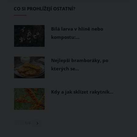
Základem letního šatníku by proto
CO SI PROHLÍŽEJÍ OSTATNÍ?
měly být přírodní nebo funkční
prodyšné tkaniny a volnější střihy.
Bílá larva v hlíně nebo
kompostu:…
Nejlepší bramboráky, po
kterých se…
Kdy a jak sklízet rakytník…
1
/ 3