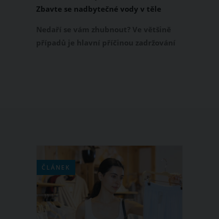
Zbavte se nadbytečné vody v těle
Nedaří se vám zhubnout? Ve většině
případů je hlavní příčinou zadržování
vody v těle. A co všechno tedy toto
zadržování může způsobovat a jak se
přebytečné vody v těle zbavit?
ČLÁNEK