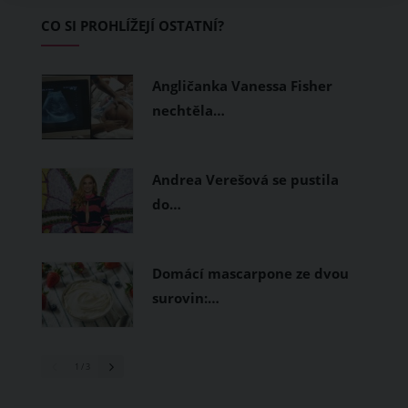
Základem letního šatníku by proto
CO SI PROHLÍŽEJÍ OSTATNÍ?
měly být přírodní nebo funkční
prodyšné tkaniny a volnější střihy.
Angličanka Vanessa Fisher
nechtěla…
Andrea Verešová se pustila
do…
Domácí mascarpone ze dvou
surovin:…
1
/ 3