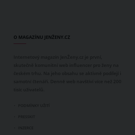
O MAGAZÍNU JENŽENY.CZ
Internetový magazín JenŽeny.cz je první,
skutečně komunitní web influencer pro ženy na
českém trhu. Na jeho obsahu se aktivně podílejí i
samotní čtenáři. Denně web navštíví více než 200
tisíc uživatelů.
PODMÍNKY UŽITÍ
PRESSKIT
INZERCE