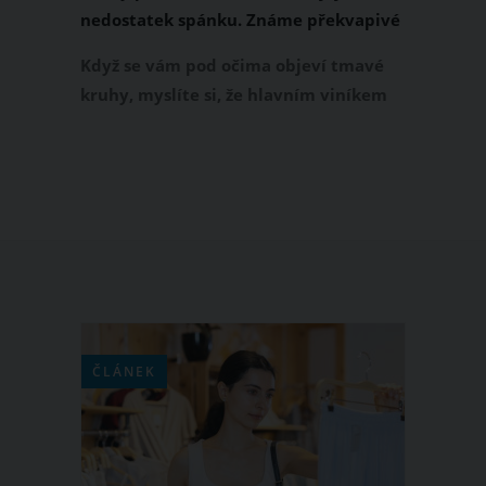
nedostatek spánku. Známe překvapivé
důvody jejich vzniku
Když se vám pod očima objeví tmavé
kruhy, myslíte si, že hlavním viníkem
jejich vzniku je nedostatek spánku a
únava. Nemusí to být ale úplně pravda.
Kruhy pod očima, které vám ubírají na
kráse, vznikají i z úplně jiných důvodů.
Některé z nich pro vás můžou být
naprosto překvapivé!
ČLÁNEK