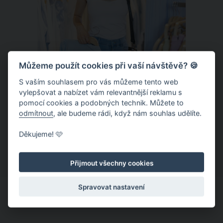
Můžeme použít cookies při vaší návštěvě? 🍪
S vaším souhlasem pro vás můžeme tento web
vylepšovat a nabízet vám relevantnější reklamu s
Chladivá móda do letních veder. V
pomocí cookies a podobných technik. Můžete to
těchto materiálech vám bude velmi
odmítnout
, ale budeme rádi, když nám souhlas udělíte.
příjemně
Když teploty šplhají ke 30 stupňům a
Děkujeme! 🩷
výš, nezáleží pouze na tom, co si
obléknete, ale také z čeho je oblečení
Přijmout všechny cookies
ušité. Některé materiály totiž zadržují
teplo a pot, jiné naopak nechají
Spravovat nastavení
pokožku dýchat a pomohou vám
zvládnout i opravdu horké dny.