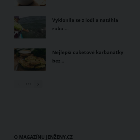
Vyklonila se z lodi a natáhla
ruku.…
Nejlepší cuketové karbanátky
bez…
1
/ 3
O MAGAZÍNU JENŽENY.CZ