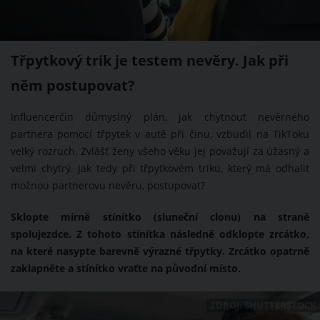
Třpytkový trik je testem nevěry. Jak při
něm postupovat?
Influencerčin důmyslný plán, jak chytnout nevěrného
partnera pomocí třpytek v autě při činu, vzbudil na TikToku
velký rozruch. Zvlášť ženy všeho věku jej považují za úžasný a
velmi chytrý. Jak tedy při třpytkovém triku, který má odhalit
možnou partnerovu nevěru, postupovat?
Sklopte mírně stínítko (sluneční clonu) na straně
spolujezdce. Z tohoto stínítka následně odklopte zrcátko,
na které nasypte barevně výrazné třpytky. Zrcátko opatrně
zaklapněte a stínítko vraťte na původní místo.
ZDROJ: SHUTTERSTOCK