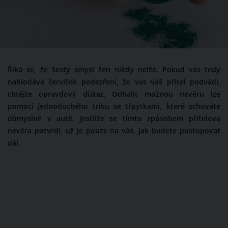
Říká se, že šestý smysl žen nikdy nelže. Pokud vás tedy
nahlodává červíček podezření, že vás váš přítel podvádí,
chtějte opravdový důkaz. Odhalit možnou nevěru lze
pomocí jednoduchého triku se třpytkami, které schováte
důmyslně v autě. Jestliže se tímto způsobem přítelova
nevěra potvrdí, už je pouze na vás, jak budete postupovat
dál.