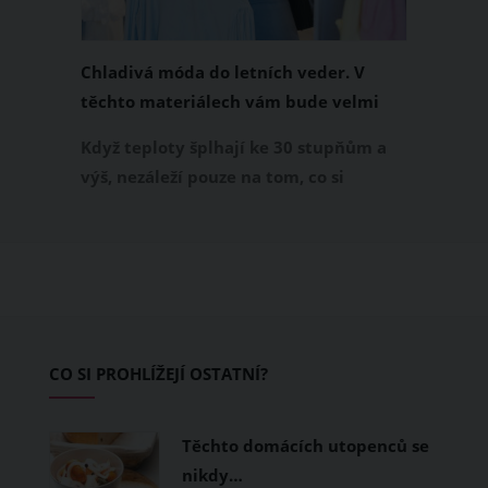
Chladivá móda do letních veder. V
těchto materiálech vám bude velmi
příjemně
Když teploty šplhají ke 30 stupňům a
výš, nezáleží pouze na tom, co si
obléknete, ale také z čeho je oblečení
ušité. Některé materiály totiž zadržují
teplo a pot, jiné naopak nechají
pokožku dýchat a pomohou vám
zvládnout i opravdu horké dny.
Základem letního šatníku by proto
CO SI PROHLÍŽEJÍ OSTATNÍ?
měly být přírodní nebo funkční
prodyšné tkaniny a volnější střihy.
Těchto domácích utopenců se
nikdy…