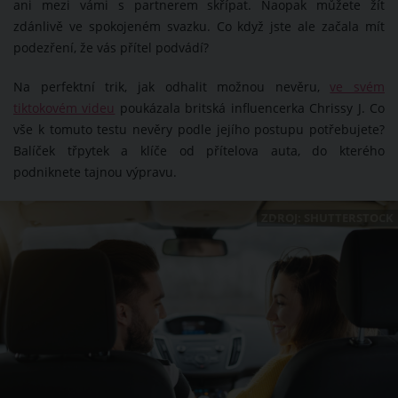
ani mezi vámi s partnerem skřípat. Naopak můžete žít
zdánlivě ve spokojeném svazku. Co když jste ale začala mít
podezření, že vás přítel podvádí?
Na perfektní trik, jak odhalit možnou nevěru,
ve svém
tiktokovém videu
poukázala britská influencerka Chrissy J. Co
vše k tomuto testu nevěry podle jejího postupu potřebujete?
Balíček třpytek a klíče od přítelova auta, do kterého
podniknete tajnou výpravu.
ZDROJ: SHUTTERSTOCK