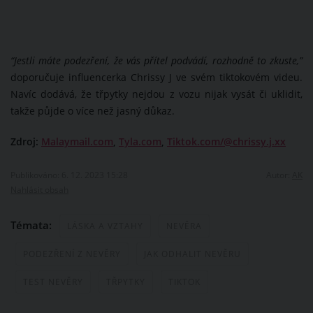
“Jestli máte podezření, že vás přítel podvádí, rozhodně to zkuste,”
doporučuje influencerka Chrissy J ve svém tiktokovém videu.
Navíc dodává, že třpytky nejdou z vozu nijak vysát či uklidit,
takže půjde o více než jasný důkaz.
Zdroj:
Malaymail.com
,
Tyla.com
,
Tiktok.com/@chrissy.j.xx
Publikováno: 6. 12. 2023 15:28
Autor:
AK
Nahlásit obsah
Témata:
LÁSKA A VZTAHY
NEVĚRA
PODEZŘENÍ Z NEVĚRY
JAK ODHALIT NEVĚRU
TEST NEVĚRY
TŘPYTKY
TIKTOK