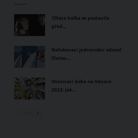
měly být přírodní nebo funkční
prodyšné tkaniny a volnější střihy.
10letá holka se postavila
před…
Nafukovací jednorožec odnesl
5letou…
Otevírací doba na Vánoce
2022: Jak…
1
/ 3