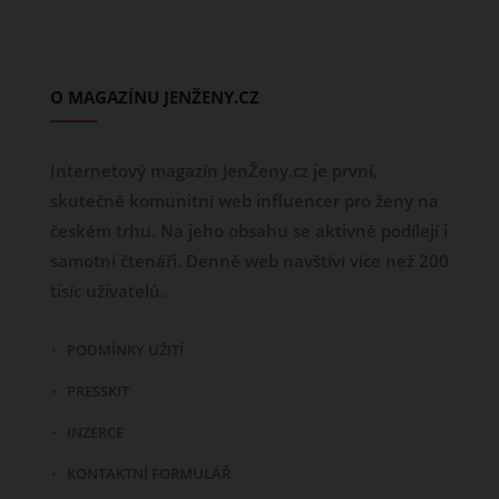
O MAGAZÍNU JENŽENY.CZ
Internetový magazín JenŽeny.cz je první,
skutečně komunitní web influencer pro ženy na
českém trhu. Na jeho obsahu se aktivně podílejí i
samotní čtenáři. Denně web navštíví více než 200
tisíc uživatelů.
PODMÍNKY UŽITÍ
PRESSKIT
INZERCE
KONTAKTNÍ FORMULÁŘ