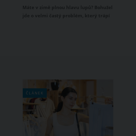
Máte v zimě plnou hlavu lupů? Bohužel
jde o velmi častý problém, který trápí
jak ženy, tak muže. Produkci zimních
lupů ve vlasech můžete omezit hned
několika způsoby. Co konkrétně vám
pomůže?
ČLÁNEK