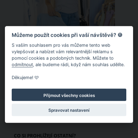
Můžeme použít cookies při vaší návštěvě? 🍪
S vaším souhlasem pro vás můžeme tento web
Chladivá móda do letních veder. V
vylepšovat a nabízet vám relevantnější reklamu s
pomocí cookies a podobných technik. Můžete to
těchto materiálech vám bude velmi
odmítnout
, ale budeme rádi, když nám souhlas udělíte.
příjemně
Když teploty šplhají ke 30 stupňům a
Děkujeme! 🩷
výš, nezáleží pouze na tom, co si
obléknete, ale také z čeho je oblečení
Přijmout všechny cookies
ušité. Některé materiály totiž zadržují
teplo a pot, jiné naopak nechají
Spravovat nastavení
pokožku dýchat a pomohou vám
zvládnout i opravdu horké dny.
Základem letního šatníku by proto
CO SI PROHLÍŽEJÍ OSTATNÍ?