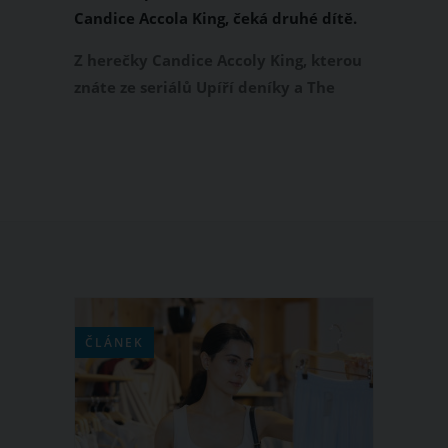
Candice Accola King, čeká druhé dítě.
Těhotenství oznámila ve svém
Z herečky Candice Accoly King, kterou
podcastu
znáte ze seriálů Upíří deníky a The
Originals, bude brzy dvojnásobná
maminka. Tato 33letá žena v nejnovější
epizodě svého podcastu Directionally
Challenged otevřeně přiznala, že se
svým manželem Joem Kingem čekají
miminko. Candice je momentálně v
pátém měsíci.
ČLÁNEK