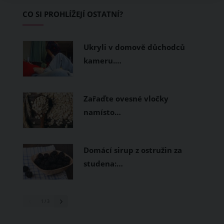
Základem letního šatníku by proto
CO SI PROHLÍŽEJÍ OSTATNÍ?
měly být přírodní nebo funkční
prodyšné tkaniny a volnější střihy.
Ukryli v domově důchodců
kameru.…
Zařaďte ovesné vločky
namísto…
Domácí sirup z ostružin za
studena:…
1
/ 3