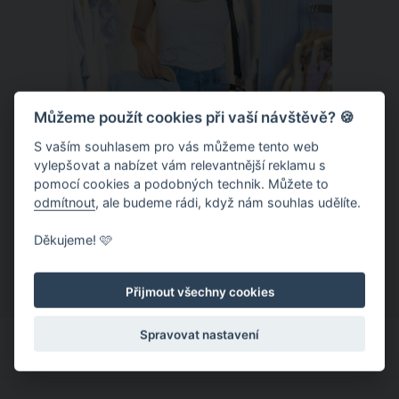
Můžeme použít cookies při vaší návštěvě? 🍪
S vaším souhlasem pro vás můžeme tento web
vylepšovat a nabízet vám relevantnější reklamu s
Chladivá móda do letních veder. V
pomocí cookies a podobných technik. Můžete to
těchto materiálech vám bude velmi
odmítnout
, ale budeme rádi, když nám souhlas udělíte.
příjemně
Když teploty šplhají ke 30 stupňům a
Děkujeme! 🩷
výš, nezáleží pouze na tom, co si
obléknete, ale také z čeho je oblečení
Přijmout všechny cookies
ušité. Některé materiály totiž zadržují
teplo a pot, jiné naopak nechají
Spravovat nastavení
pokožku dýchat a pomohou vám
zvládnout i opravdu horké dny.