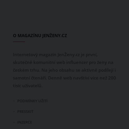
O MAGAZÍNU JENŽENY.CZ
Internetový magazín JenŽeny.cz je první,
skutečně komunitní web influencer pro ženy na
českém trhu. Na jeho obsahu se aktivně podílejí i
samotní čtenáři. Denně web navštíví více než 200
tisíc uživatelů.
PODMÍNKY UŽITÍ
PRESSKIT
INZERCE