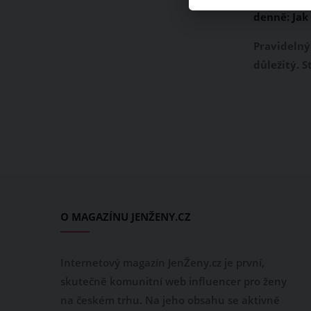
denně: Jak
podepsal n
Pravidelný
důležitý. S
omíláno, ž
vypít alesp
neperlivé v
víme, že vo
základ, ča
mnohem mé
Sarah Smit
rozhodla, 
O MAGAZÍNU JENŽENY.CZ
vypije 3 lit
experimen
Internetový magazín JenŽeny.cz je první,
skutečně komunitní web influencer pro ženy
na českém trhu. Na jeho obsahu se aktivně