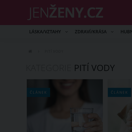
LÁSKA/VZTAHY
ZDRAVÍ/KRÁSA
HUB
PITÍ VODY
KATEGORIE
PITÍ VODY
ČLÁNEK
ČLÁNEK