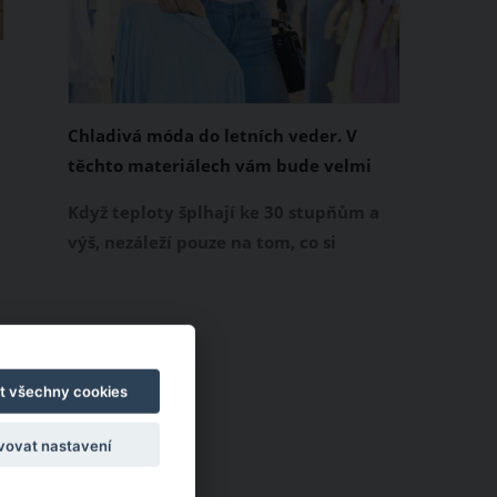
Chladivá móda do letních veder. V
těchto materiálech vám bude velmi
příjemně
Když teploty šplhají ke 30 stupňům a
výš, nezáleží pouze na tom, co si
obléknete, ale také z čeho je oblečení
ušité. Některé materiály totiž zadržují
teplo a pot, jiné naopak nechají
pokožku dýchat a pomohou vám
zvládnout i opravdu horké dny.
t všechny cookies
Základem letního šatníku by proto
vovat nastavení
měly být přírodní nebo funkční
prodyšné tkaniny a volnější střihy.