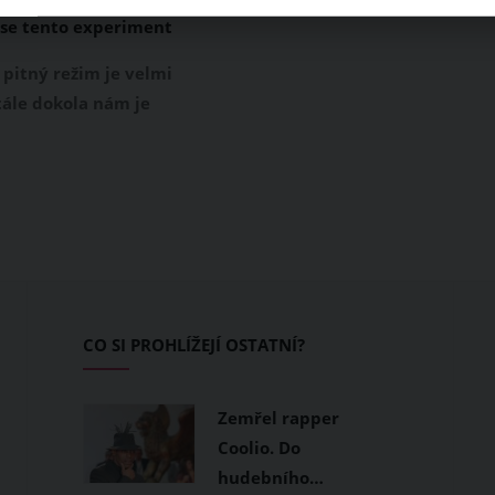
 se tento experiment
a jejím těle?
 pitný režim je velmi
tále dokola nám je
e bychom měli denně
oň 1,5 litru čisté
ody. I když všichni
da je pro naše tělo
sto do sebe dostaneme
ně tekutin. Britka
hová se naopak
že po celý měsíc denně
CO SI PROHLÍŽEJÍ OSTATNÍ?
ry vody. Jak její
t dopadl?
Zemřel rapper
Coolio. Do
hudebního…