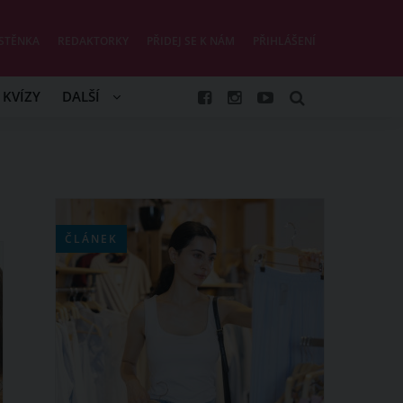
STĚNKA
REDAKTORKY
PŘIDEJ SE K NÁM
PŘIHLÁŠENÍ
KVÍZY
DALŠÍ
ČLÁNEK