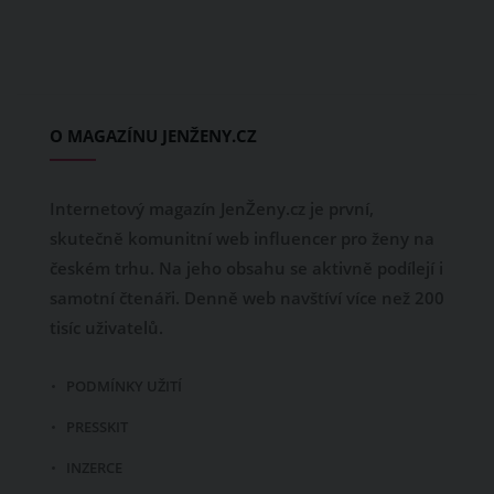
O MAGAZÍNU JENŽENY.CZ
Internetový magazín JenŽeny.cz je první,
skutečně komunitní web influencer pro ženy na
českém trhu. Na jeho obsahu se aktivně podílejí i
samotní čtenáři. Denně web navštíví více než 200
tisíc uživatelů.
PODMÍNKY UŽITÍ
PRESSKIT
INZERCE