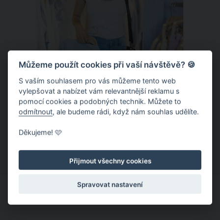
Můžeme použít cookies při vaší návštěvě? 🍪
S vaším souhlasem pro vás můžeme tento web
vylepšovat a nabízet vám relevantnější reklamu s
Chladivá móda do letních veder. V
pomocí cookies a podobných technik. Můžete to
těchto materiálech vám bude velmi
odmítnout
, ale budeme rádi, když nám souhlas udělíte.
příjemně
Když teploty šplhají ke 30 stupňům a
Děkujeme! 🩷
výš, nezáleží pouze na tom, co si
obléknete, ale také z čeho je oblečení
Přijmout všechny cookies
ušité. Některé materiály totiž zadržují
teplo a pot, jiné naopak nechají
Spravovat nastavení
pokožku dýchat a pomohou vám
zvládnout i opravdu horké dny.