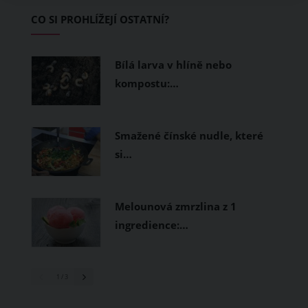
Základem letního šatníku by proto
CO SI PROHLÍŽEJÍ OSTATNÍ?
měly být přírodní nebo funkční
prodyšné tkaniny a volnější střihy.
Bílá larva v hlíně nebo
kompostu:…
Smažené čínské nudle, které
si…
Melounová zmrzlina z 1
ingredience:…
1
/ 3