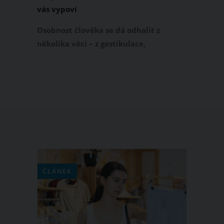
vás vypoví
Osobnost člověka se dá odhalit z
několika věcí – z gestikulace,
z oblékání, ze stylu chůze nebo
dokonce i z jeho písma. Avšak i způsob,
jakým držíme volant při řízení auta,
toho prozradí víc než dost.
ČLÁNEK