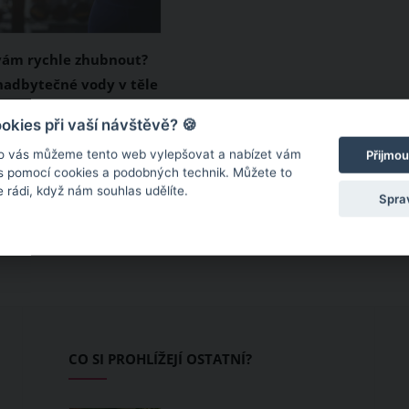
vám rychle zhubnout?
nadbytečné vody v těle
vám zhubnout? Ve
kies při vaší návštěvě? 🍪
ípadů je hlavní příčinou
o vás můžeme tento web vylepšovat a nabízet vám
Přijmou
vody v těle. A co
 s pomocí cookies a podobných technik. Můžete to
 rádi, když nám souhlas udělíte.
dy toto zadržování
Spra
bovat a jak se
 vody v těle zbavit?
CO SI PROHLÍŽEJÍ OSTATNÍ?