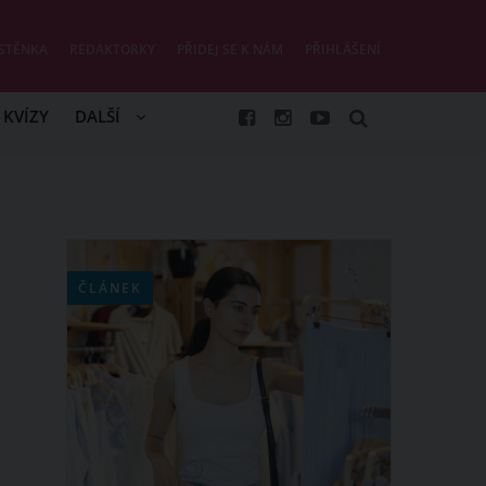
STĚNKA
REDAKTORKY
PŘIDEJ SE K NÁM
PŘIHLÁŠENÍ
KVÍZY
DALŠÍ
ČLÁNEK