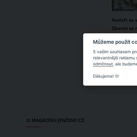
Nedaří se 
Zbavte se 
Nedaří se 
Můžeme použít coo
většině př
S vaším souhlasem pr
zadržování 
relevantnější reklamu
odmítnout
, ale budeme
všechno te
může způso
Děkujeme! 🩷
přebytečné
O MAGAZÍNU JENŽENY.CZ