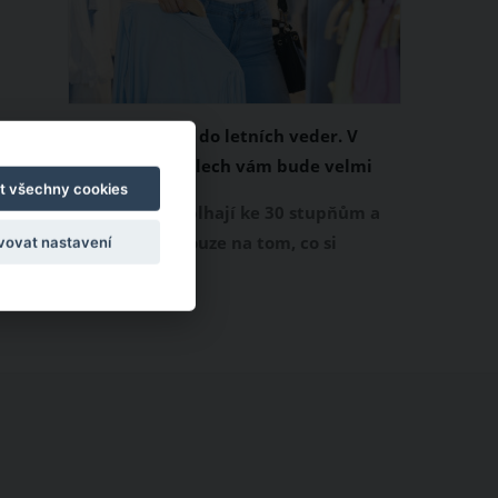
Chladivá móda do letních veder. V
těchto materiálech vám bude velmi
t všechny cookies
příjemně
Když teploty šplhají ke 30 stupňům a
výš, nezáleží pouze na tom, co si
vovat nastavení
obléknete, ale také z čeho je oblečení
ušité. Některé materiály totiž zadržují
teplo a pot, jiné naopak nechají
pokožku dýchat a pomohou vám
zvládnout i opravdu horké dny.
Základem letního šatníku by proto
měly být přírodní nebo funkční
prodyšné tkaniny a volnější střihy.