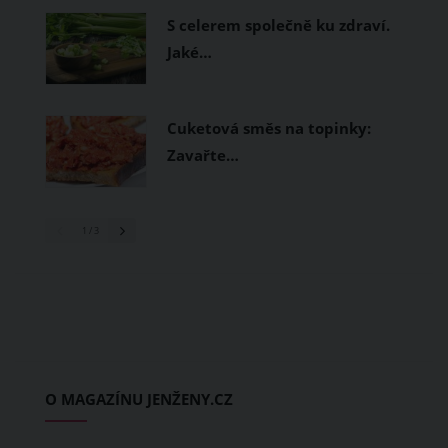
S celerem společně ku zdraví.
Jaké…
Cuketová směs na topinky:
Zavařte…
1
/ 3
O MAGAZÍNU JENŽENY.CZ