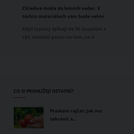
Chladivá móda do letních veder. V
těchto materiálech vám bude velmi
příjemně
Když teploty šplhají ke 30 stupňům a
výš, nezáleží pouze na tom, co si
obléknete, ale také z čeho je oblečení
ušité. Některé materiály totiž zadržují
teplo a pot, jiné naopak nechají
pokožku dýchat a pomohou vám
zvládnout i opravdu horké dny.
Základem letního šatníku by proto
CO SI PROHLÍŽEJÍ OSTATNÍ?
měly být přírodní nebo funkční
prodyšné tkaniny a volnější střihy.
Praskání rajčat: Jak mu
zabránit a…