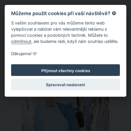
anebo podporuje funkci imunitního
Můžeme použít cookies při vaší návštěvě? 🍪
systému. Jak napovídají nejnovější
vědecké výzkumy, náš druhý mozek
S vaším souhlasem pro vás můžeme tento web
vylepšovat a nabízet vám relevantnější reklamu s
výrazně ovlivňuje také naše chování a
pomocí cookies a podobných technik. Můžete to
náladu.
odmítnout
, ale budeme rádi, když nám souhlas udělíte.
ČLÁNEK
Děkujeme! 🩷
Přijmout všechny cookies
Spravovat nastavení