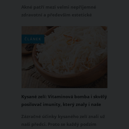
Akné patří mezi velmi nepříjemné
zdravotní a především estetické
problémy. Někdo si přetrpí nevzhledné
pupínky během puberty, někdo s nimi
bojuje po celý život. V boji proti akné
ČLÁNEK
vám může pomoci tato skvělá
mastička, na kterou budete potřebovat
pouze tři ingredience.
Kysané zelí: Vitaminová bomba i skvělý
posilovač imunity, který znaly i naše
prababičky
Zázračné účinky kysaného zelí znali už
naši předci. Proto se každý podzim