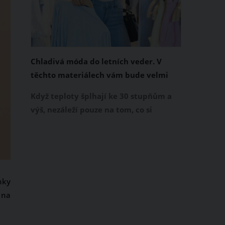
Chladivá móda do letních veder. V
těchto materiálech vám bude velmi
příjemně
Když teploty šplhají ke 30 stupňům a
výš, nezáleží pouze na tom, co si
obléknete, ale také z čeho je oblečení
ušité. Některé materiály totiž zadržují
teplo a pot, jiné naopak nechají
pokožku dýchat a pomohou vám
zvládnout i opravdu horké dny.
nky
Základem letního šatníku by proto
 na
měly být přírodní nebo funkční
prodyšné tkaniny a volnější střihy.