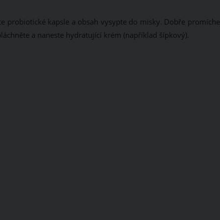
te probiotické kapsle a obsah vysypte do misky. Dobře promíchej
láchněte a naneste hydratující krém (například šípkový).