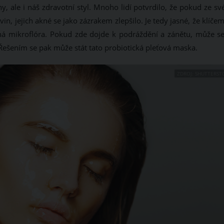
 ale i náš zdravotní styl. Mnoho lidí potvrdilo, že pokud ze sv
vin, jejich akné se jako zázrakem zlepšilo. Je tedy jasné, že klíče
ná mikroflóra. Pokud zde dojde k podráždění a zánětu, může se
 Řešením se pak může stát tato probiotická pleťová maska.
ZDROJ: SHUTTERST