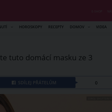
E-SHOP
NÁ
NUTÍ
HOROSKOPY
RECEPTY
DOMOV
VIDEA
jte tuto domácí masku ze 3
SDÍLEJ PŘÁTELŮM
0
ZDROJ: SHUTTERST