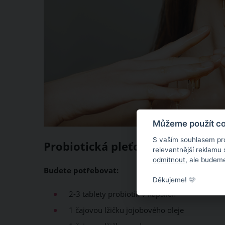
Můžeme použít coo
S vaším souhlasem pr
Probiotická pleťová maska
relevantnější reklamu
odmítnout
, ale budeme
Budete potřebovat:
Děkujeme! 🩷
2-3 tablety probiotik v kapslích
1 čajovou lžičku jojobového oleje