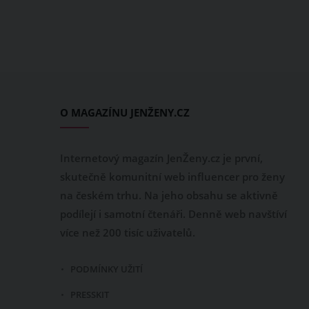
O MAGAZÍNU JENŽENY.CZ
Internetový magazín JenŽeny.cz je první,
skutečně komunitní web influencer pro ženy
na českém trhu. Na jeho obsahu se aktivně
podílejí i samotní čtenáři. Denně web navštíví
více než 200 tisíc uživatelů.
PODMÍNKY UŽITÍ
PRESSKIT