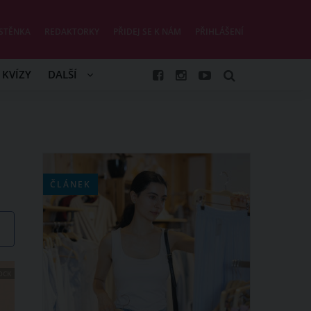
STĚNKA
REDAKTORKY
PŘIDEJ SE K NÁM
PŘIHLÁŠENÍ
KVÍZY
DALŠÍ
ČLÁNEK
OCK