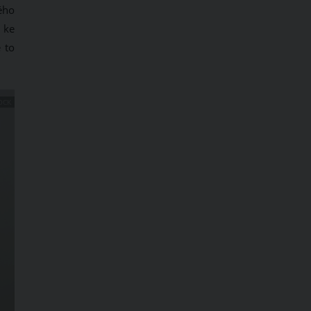
ého
m ke
 to
OCK