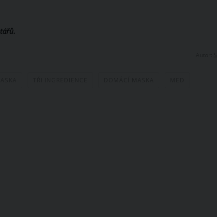
tářů.
Autor:
S
MASKA
TŘI INGREDIENCE
DOMÁCÍ MASKA
MED