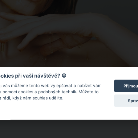
kies při vaší návštěvě? 🍪
o vás můžeme tento web vylepšovat a nabízet vám
Přijmou
 s pomocí cookies a podobných technik. Můžete to
 rádi, když nám souhlas udělíte.
Spra