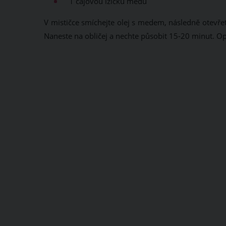
1 čajovou lžičku medu
V mističce smíchejte olej s medem, následně otevře
Naneste na obličej a nechte působit 15-20 minut. Op