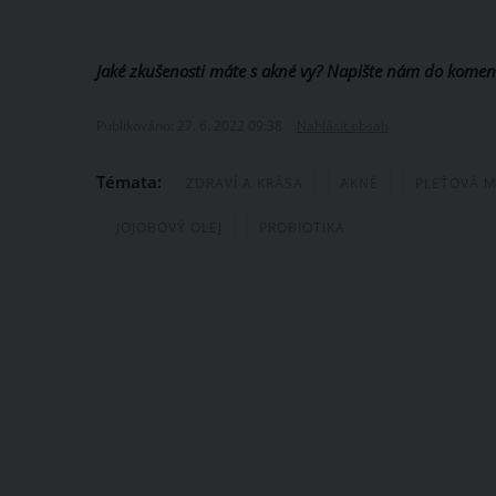
Jaké zkušenosti máte s akné vy? Napište nám do komen
Publikováno: 27. 6. 2022 09:38
Nahlásit obsah
Témata:
ZDRAVÍ A KRÁSA
AKNÉ
PLEŤOVÁ 
JOJOBOVÝ OLEJ
PROBIOTIKA