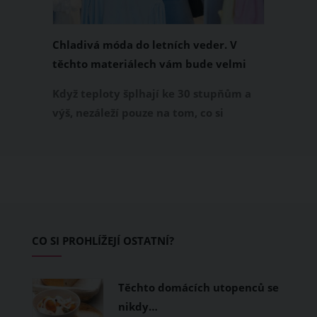
Chladivá móda do letních veder. V
těchto materiálech vám bude velmi
příjemně
Když teploty šplhají ke 30 stupňům a
výš, nezáleží pouze na tom, co si
obléknete, ale také z čeho je oblečení
ušité. Některé materiály totiž zadržují
teplo a pot, jiné naopak nechají
pokožku dýchat a pomohou vám
zvládnout i opravdu horké dny.
Základem letního šatníku by proto
CO SI PROHLÍŽEJÍ OSTATNÍ?
měly být přírodní nebo funkční
prodyšné tkaniny a volnější střihy.
Těchto domácích utopenců se
nikdy…