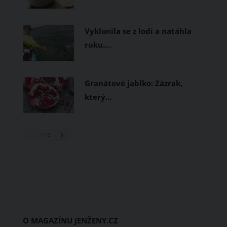
Vyklonila se z lodi a natáhla
ruku.…
Granátové jablko: Zázrak,
který…
1
/ 3
O MAGAZÍNU JENŽENY.CZ