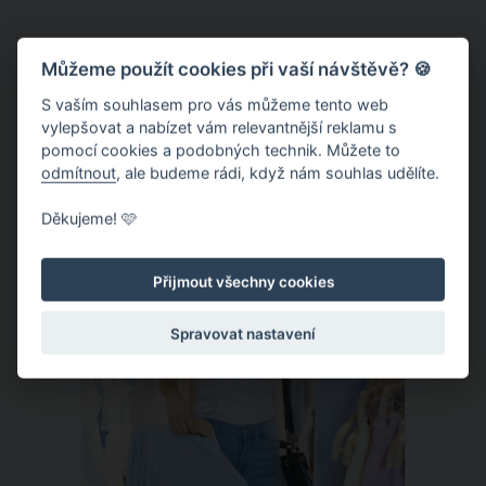
žáci a studenti od 1. září 2021
dodržovat hned několik důležitých
pravidel. Co vše tedy budou muset
Můžeme použít cookies při vaší návštěvě? 🍪
splnit, aby byl jejich nástup do školy
S vaším souhlasem pro vás můžeme tento web
úspěšný?
vylepšovat a nabízet vám relevantnější reklamu s
pomocí cookies a podobných technik. Můžete to
odmítnout
, ale budeme rádi, když nám souhlas udělíte.
Děkujeme! 🩷
ČLÁNEK
Přijmout všechny cookies
Spravovat nastavení