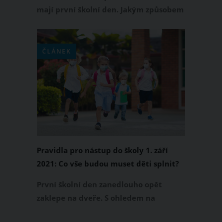
mají první školní den. Jakým způsobem
jej prožily, se na Instagramu pochlubily
také některé české celebrity. Kdo má
doma prvňáčka a kdo z rodičů sáhl po
ČLÁNEK
alkoholu, aby uklidnil své napjaté
nervy?
Pravidla pro nástup do školy 1. září
2021: Co vše budou muset děti splnit?
První školní den zanedlouho opět
zaklepe na dveře. S ohledem na
koronavirovou krizi však budou muset