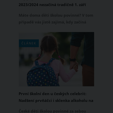
2023/2024 nezačíná tradičně 1. září
Máte doma děti školou povinné? V tom
případě vás jistě zajímá, kdy začíná
nový školní rok 2023/2024, abyste se na
tuto významnou událost mohli celá
rodina náležitě připravit. Jako rodiče
ČLÁNEK
byste měli vědět, že první školní den
2023 nepřipadá tradičně na 1. září. Kdy
tedy půjdou letos děti do školy?
První školní den u českých celebrit:
Nadšení prvňáčci i sklenka alkoholu na
uklidnění
České děti školou povinné za sebou