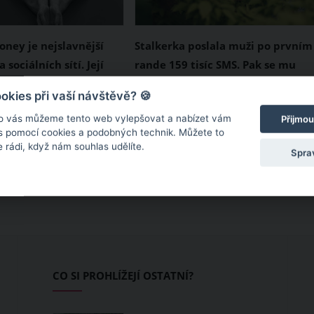
oney je nejslavnější
Stalkerka poslala muži po prvním
 sociálních sítí. Její
rande 159 tisíc SMS. Pak se mu
 jenom pro otrlé
vloupala do domu a vykoupala ve
amu, YouTube, Twichi a
Online seznamování je v současn
kies při vaší návštěvě? 🍪
vaně
 sledují miliony lidí a
době na vzestupu. Důkladně si al
o vás můžeme tento web vylepšovat a nabízet vám
Přijmou
jediné - aby vyhledala
prověřte, s kým si na internetu
 s pomocí cookies a podobných technik. Můžete to
 rádi, když nám souhlas udělíte.
omoc. Nejslavnější
píšete a s kým si následně dáte
Spra
 sociálních sítí
rande tváří v tvář. Ať
oney však pomalu mizí
nedopadnete jako jeden movitý
a její fanoušci chtě
Američan, který netušil, že se na
ují její odchod.
online seznamce seznámí se
tky Američanky
stalkerkou. Zamilovaná žena mu
oney jsou jenom pro
po prvním rande poslala 159 tisíc
CO SI PROHLÍŽEJÍ OSTATNÍ?
lné povahy.
SMS a vloupala se mu i do domu.