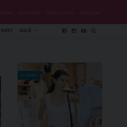
STĚNKA
REDAKTORKY
PŘIDEJ SE K NÁM
PŘIHLÁŠENÍ
KVÍZY
DALŠÍ
ČLÁNEK