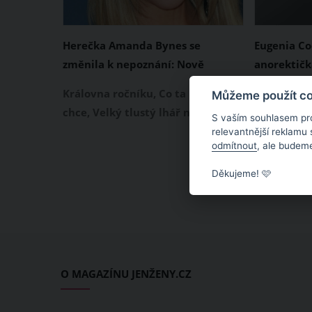
Herečka Amanda Bynes se
Eugenia Co
změnila k nepoznání: Nově
anorektička
skončila na psychiatrii
fotky jsou
Královna ročníku, Co ta holka
Na Instagr
Můžeme použít coo
chce, Velký tlustý lhář nebo Super
Twitteru ji
S vaším souhlasem pr
náhradník. Právě v těchto filmech
prosí ji o 
relevantnější reklamu
odmítnout
, ale budeme
zazářila herečka Amanda Bynes.
odbornou p
Osud, drogy a psychické
anorektička
Děkujeme! 🩷
onemocnění si s touto někdejší
Eugenia Co
hvězdou filmů pro teenagery
před očima 
nepěkně zahrál. Amanda Bynes se
nechtě sled
změnila k nepoznání. Aktuálně je
Ostatně fo
hospitalizovaná na psychiatrii
Eugenie Co
O MAGAZÍNU JENŽENY.CZ
poté, co se nahá procházela
opravdu si
ulicemi.