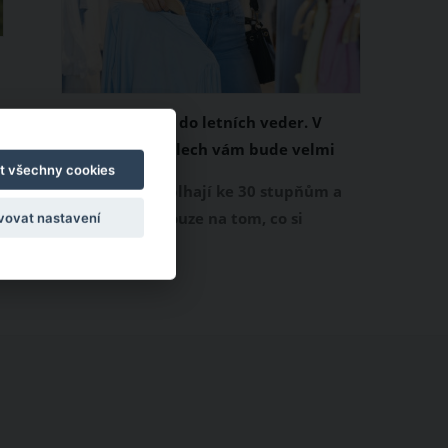
Chladivá móda do letních veder. V
é
těchto materiálech vám bude velmi
e
t všechny cookies
příjemně
Když teploty šplhají ke 30 stupňům a
výš, nezáleží pouze na tom, co si
vovat nastavení
obléknete, ale také z čeho je oblečení
ušité. Některé materiály totiž zadržují
teplo a pot, jiné naopak nechají
pokožku dýchat a pomohou vám
zvládnout i opravdu horké dny.
Základem letního šatníku by proto
měly být přírodní nebo funkční
prodyšné tkaniny a volnější střihy.