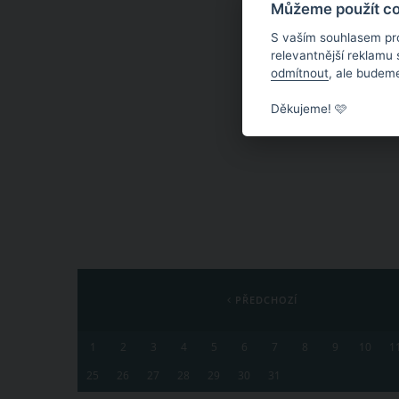
Můžeme použít coo
S vaším souhlasem pr
relevantnější reklamu
odmítnout
, ale budeme
Děkujeme! 🩷
PŘEDCHOZÍ
1
2
3
4
5
6
7
8
9
10
1
25
26
27
28
29
30
31