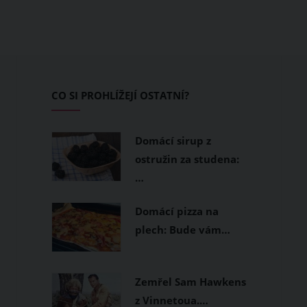
CO SI PROHLÍŽEJÍ OSTATNÍ?
Domácí sirup z
ostružin za studena:
…
Domácí pizza na
plech: Bude vám…
Zemřel Sam Hawkens
z Vinnetoua.…