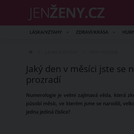
LÁSKA/VZTAHY
ZDRAVÍ/KRÁSA
HUB
LÁSKA A VZTAHY
PSYCHOLOGIE
Jaký den v měsíci jste se 
prozradí
Numerologie je velmi zajímavá věda, která z
působí měsíc, ve kterém jsme se narodili, ve
jedna jediná číslice?