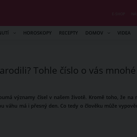
E-SHOP
NÁ
NUTÍ
HOROSKOPY
RECEPTY
DOMOV
VIDEA
narodili? Tohle číslo o vás mnohé
koumá významy čísel v našem životě. Kromě toho, že na 
lkou váhu má i přesný den. Co tedy o člověku může vypově