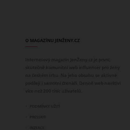
O MAGAZÍNU JENŽENY.CZ
Internetový magazín JenŽeny.cz je první,
skutečně komunitní web influencer pro ženy
na českém trhu. Na jeho obsahu se aktivně
podílejí i samotní čtenáři. Denně web navštíví
více než 200 tisíc uživatelů.
PODMÍNKY UŽITÍ
PRESSKIT
INZERCE