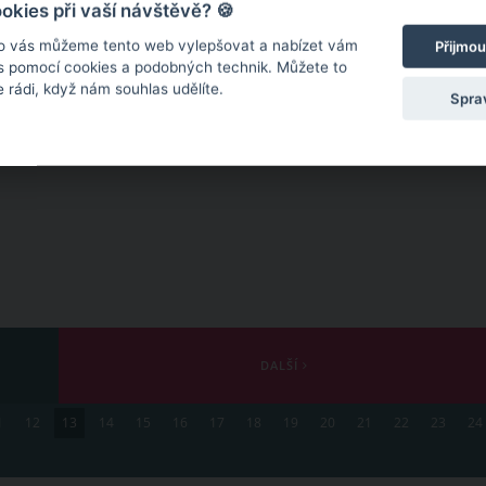
kies při vaší návštěvě? 🍪
o vás můžeme tento web vylepšovat a nabízet vám
Přijmou
 s pomocí cookies a podobných technik. Můžete to
 rádi, když nám souhlas udělíte.
Spra
DALŠÍ
1
12
13
14
15
16
17
18
19
20
21
22
23
24