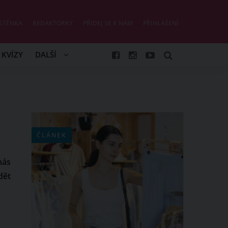
STĚNKA
REDAKTORKY
PŘIDEJ SE K NÁM
PŘIHLÁŠENÍ
KVÍZY
DALŠÍ
ČLÁNEK
nás
dět