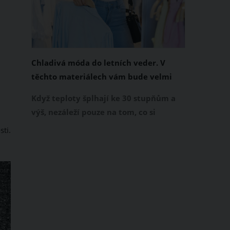
Chladivá móda do letních veder. V
těchto materiálech vám bude velmi
příjemně
Když teploty šplhají ke 30 stupňům a
výš, nezáleží pouze na tom, co si
obléknete, ale také z čeho je oblečení
sti.
ušité. Některé materiály totiž zadržují
teplo a pot, jiné naopak nechají
pokožku dýchat a pomohou vám
COM
zvládnout i opravdu horké dny.
Základem letního šatníku by proto
měly být přírodní nebo funkční
prodyšné tkaniny a volnější střihy.