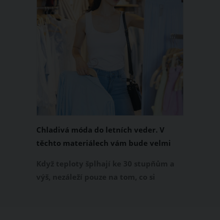
Chladivá móda do letních veder. V
těchto materiálech vám bude velmi
příjemně
Když teploty šplhají ke 30 stupňům a
výš, nezáleží pouze na tom, co si
obléknete, ale také z čeho je oblečení
ušité. Některé materiály totiž zadržují
teplo a pot, jiné naopak nechají