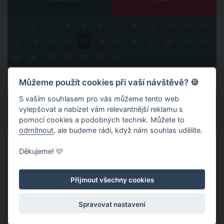
1
2
3
4
5
6
7
8
9
10
11
12
13
14
15
16
17
18
19
20
21
22
23
24
25
26
27
28
29
30
31
Můžeme použít cookies při vaší návštěvě? 🍪
S vaším souhlasem pro vás můžeme tento web
DEJ NÁM LIKE
vylepšovat a nabízet vám relevantnější reklamu s
pomocí cookies a podobných technik. Můžete to
SDÍLEJ PŘÁTELŮM
0
odmítnout
, ale budeme rádi, když nám souhlas udělíte.
Publikováno: 8. 11. 2021 17:56
Autor:
Sima
Děkujeme! 🩷
Nahlásit obsah
Přijmout všechny cookies
Témata:
PSYCHOLOGIE
DEN NAROZENÍ
Spravovat nastavení
JEDNO ČÍSLO
DEN
OSOBNOST
VLASTNOSTI