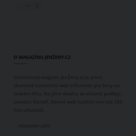
1
/ 3
O MAGAZÍNU JENŽENY.CZ
Internetový magazín JenŽeny.cz je první,
skutečně komunitní web influencer pro ženy na
českém trhu. Na jeho obsahu se aktivně podílejí i
samotní čtenáři. Denně web navštíví více než 200
tisíc uživatelů.
PODMÍNKY UŽITÍ