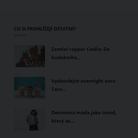
pokožku dýchat a pomohou vám
zvládnout i opravdu horké dny.
Základem letního šatníku by proto
CO SI PROHLÍŽEJÍ OSTATNÍ?
měly být přírodní nebo funkční
prodyšné tkaniny a volnější střihy.
Zemřel rapper Coolio. Do
hudebního…
Vyzkoušejte overnight oats:
Tato…
Denimová móda jako trend,
který se…