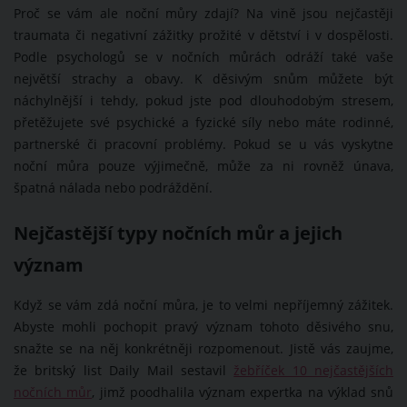
Proč se vám ale noční můry zdají? Na vině jsou nejčastěji
traumata či negativní zážitky prožité v dětství i v dospělosti.
Podle psychologů se v nočních můrách odráží také vaše
největší strachy a obavy. K děsivým snům můžete být
náchylnější i tehdy, pokud jste pod dlouhodobým stresem,
přetěžujete své psychické a fyzické síly nebo máte rodinné,
partnerské či pracovní problémy. Pokud se u vás vyskytne
noční můra pouze výjimečně, může za ni rovněž únava,
špatná nálada nebo podráždění.
Nejčastější typy nočních můr a jejich
význam
Když se vám zdá noční můra, je to velmi nepříjemný zážitek.
Abyste mohli pochopit pravý význam tohoto děsivého snu,
snažte se na něj konkrétněji rozpomenout. Jistě vás zaujme,
že britský list Daily Mail sestavil
žebříček 10 nejčastějších
nočních můr
, jimž poodhalila význam expertka na výklad snů