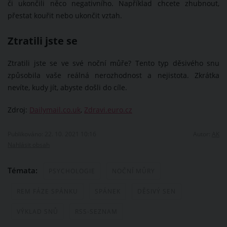
či ukončili něco negativního. Například chcete zhubnout,
přestat kouřit nebo ukončit vztah.
Ztratili jste se
Ztratili jste se ve své noční můře? Tento typ děsivého snu
způsobila vaše reálná nerozhodnost a nejistota. Zkrátka
nevíte, kudy jít, abyste došli do cíle.
Zdroj:
Dailymail.co.uk
,
Zdravi.euro.cz
Publikováno: 22. 10. 2021 10:16
Autor:
AK
Nahlásit obsah
Témata:
PSYCHOLOGIE
NOČNÍ MŮRY
REM FÁZE SPÁNKU
SPÁNEK
DĚSIVÝ SEN
VÝKLAD SNŮ
RSS-SEZNAM