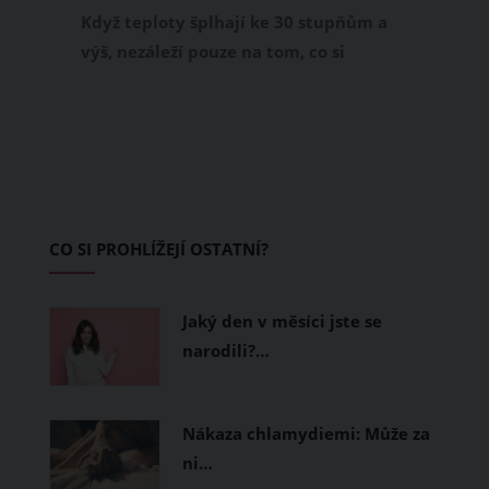
příjemně
Když teploty šplhají ke 30 stupňům a
výš, nezáleží pouze na tom, co si
obléknete, ale také z čeho je oblečení
ušité. Některé materiály totiž zadržují
teplo a pot, jiné naopak nechají
pokožku dýchat a pomohou vám
zvládnout i opravdu horké dny.
Základem letního šatníku by proto
CO SI PROHLÍŽEJÍ OSTATNÍ?
měly být přírodní nebo funkční
prodyšné tkaniny a volnější střihy.
Jaký den v měsíci jste se
narodili?…
Nákaza chlamydiemi: Může za
ni…