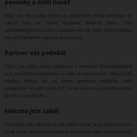
pavouky a další havěť
Když vás něco nebo někdo ve skutečném životě obtěžuje, do
vašich snů se začne dostávat dotěrný hmyz. Čím
strašidelnějšího brouka či pavouka ve své noční můře potkáte,
tím větší problém máte ve skutečnosti.
Partner vás podvádí
Zažili jste noční můru spojenou s nevěrou? Pravděpodobně
svůj protějšek podezříváte i v reálu a nemáte vůči němu příliš
důvěry. Pokud ale na svého partnera nežárlíte, vaše
podvědomí se vám snaží říct, že ve vašem současném vztahu
je něco v nepořádku.
Někoho jste zabili
Zavraždili jste někoho ve své noční můře? Je pravděpodobné,
že ve svém skutečném životě pracujete na tom, abyste změnili