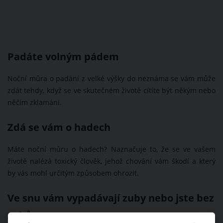
Padáte volným pádem
Noční můra o padání z velké výšky do neznáma se vám může
zdát tehdy, když se ve skutečném životě cítíte být někým nebo
něčím zklamáni.
Zdá se vám o hadech
Máte noční můru o hadech? Naznačuje to, že se ve vašem
životě nalézá toxický člověk, jehož chování vám škodí a který
by vás mohl určitým způsobem ohrozit.
Ve snu vám vypadávají zuby nebo jste bez
zubů