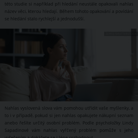
této studie si například při hledání neustále opakovali nahlas
název věci, kterou hledají. Během tohoto opakování a povídání
se hledání stalo rychlejší a jednodušší.
ZDROJ: SHUTTERSTOCK
Nahlas vyslovená slova vám pomohou utřídit vaše myšlenky, a
to i v případě, pokud si jen nahlas opakujete nákupní seznam
anebo řešíte určitý osobní problém. Podle psycholožky Lindy
Sapadinové vám nahlas vyřčený problém pomůže s jeho
vyřešením a dokážete se i lépe rozhodnout.