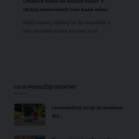
Chladivá móda do letních veder. V
těchto materiálech vám bude velmi
příjemně
Když teploty šplhají ke 30 stupňům a
výš, nezáleží pouze na tom, co si
obléknete, ale také z čeho je oblečení
ušité. Některé materiály totiž zadržují
teplo a pot, jiné naopak nechají
pokožku dýchat a pomohou vám
zvládnout i opravdu horké dny.
Základem letního šatníku by proto
CO SI PROHLÍŽEJÍ OSTATNÍ?
měly být přírodní nebo funkční
prodyšné tkaniny a volnější střihy.
Levandulový sirup za studena:
Má…