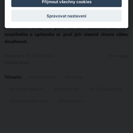
Přijmout všechny cookies
Spravovat nastavení
Dokonce to platí i v případě, že nahlas vyslovíte své vlastní
cíle. Podle Lindy se poté na své vytyčené cíle lépe
soustředíte a upřesníte si, proč jich vlastně chcete vůbec
dosáhnout.
Publikováno: 10. 3. 2025 14:21
Autor:
Sima
Nahlásit obsah
Témata:
PSYCHOLOGIE
MLUVENÍ
MLUVENÍ NAHLAS
SAMOMLUVA
CO TO ZNAMENÁ
POVÍDÁNÍ PRO SEBE
INTELIGENCE