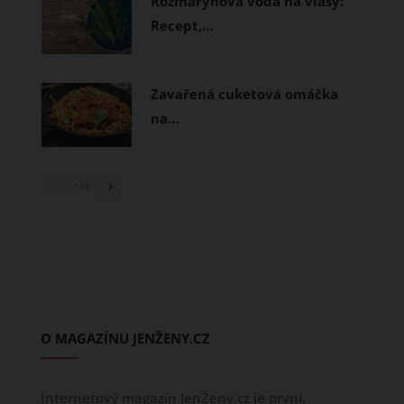
Rozmarýnová voda na vlasy:
Recept,…
Zavařená cuketová omáčka
na…
1
/ 3
O MAGAZÍNU JENŽENY.CZ
Internetový magazín JenŽeny.cz je první,