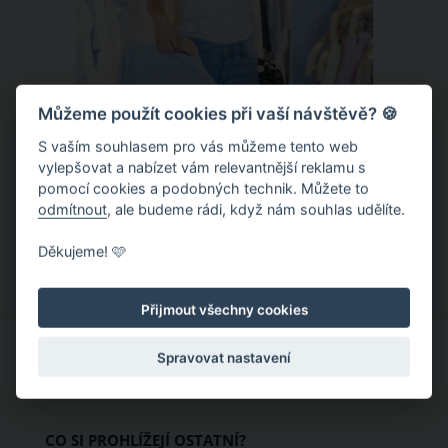
Můžeme použít cookies při vaší návštěvě? 🍪
S vaším souhlasem pro vás můžeme tento web
Chladivá móda do letních veder. V
vylepšovat a nabízet vám relevantnější reklamu s
pomocí cookies a podobných technik. Můžete to
těchto materiálech vám bude velmi
odmítnout
, ale budeme rádi, když nám souhlas udělíte.
příjemně
Když teploty šplhají ke 30 stupňům a
Děkujeme! 🩷
výš, nezáleží pouze na tom, co si
obléknete, ale také z čeho je oblečení
Přijmout všechny cookies
ušité. Některé materiály totiž zadržují
teplo a pot, jiné naopak nechají
Spravovat nastavení
pokožku dýchat a pomohou vám
zvládnout i opravdu horké dny.
Základem letního šatníku by proto
CO SI PROHLÍŽEJÍ OSTATNÍ?