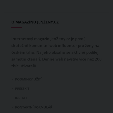
O MAGAZÍNU JENŽENY.CZ
Internetový magazín JenŽeny.cz je první,
skutečně komunitní web influencer pro ženy na
českém trhu. Na jeho obsahu se aktivně podílejí i
samotní čtenáři. Denně web navštíví více než 200
tisíc uživatelů.
PODMÍNKY UŽITÍ
PRESSKIT
INZERCE
KONTAKTNÍ FORMULÁŘ