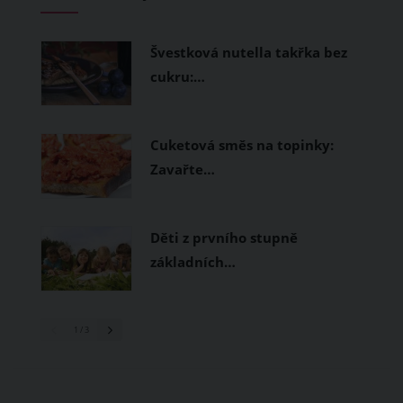
měly být přírodní nebo funkční
prodyšné tkaniny a volnější střihy.
Švestková nutella takřka bez
cukru:…
Cuketová směs na topinky:
Zavařte…
Děti z prvního stupně
základních…
1
/ 3