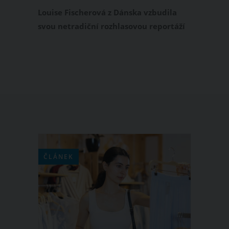
klubu. Zaměstnavatel její práci
Louise Fischerová z Dánska vzbudila
podpořil
svou netradiční rozhlasovou reportáží
celosvětový rozruch. Tato 26letá
novinářka natáčela reportáž ve
swingers klubu Swingland, který se
opět v rámci pokoronavirového
rozvolnění otevřel návštěvníkům.
Louise Fisherová reportáž pojala
opravdu netradičně, měla během ní
sex se zpovídaným majitelem swingers
klubu.
ČLÁNEK