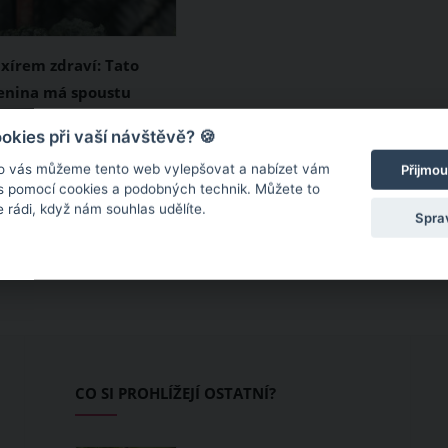
ixírem zdraví: Tato
enina má spoustu
ch výhod
í k nejoblíbenějším
kies při vaší návštěvě? 🍪
eniny. Má velmi
o vás můžeme tento web vylepšovat a nabízet vám
Přijmou
říjemnou chuť, je
 s pomocí cookies a podobných technik. Můžete to
 rádi, když nám souhlas udělíte.
přípravu, a především
Spra
 zdravý. Pokud pórek
 svého jídelníčku,
ebudete litovat. Jaké
zdravotní benefity
eré chutné recepty si z
 připravit?
CO SI PROHLÍŽEJÍ OSTATNÍ?