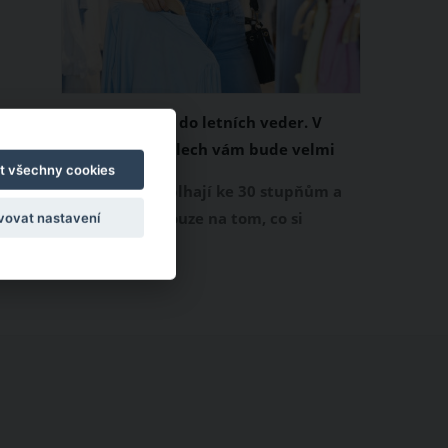
Chladivá móda do letních veder. V
těchto materiálech vám bude velmi
t všechny cookies
příjemně
Když teploty šplhají ke 30 stupňům a
výš, nezáleží pouze na tom, co si
vovat nastavení
obléknete, ale také z čeho je oblečení
ušité. Některé materiály totiž zadržují
teplo a pot, jiné naopak nechají
pokožku dýchat a pomohou vám
zvládnout i opravdu horké dny.
Základem letního šatníku by proto
měly být přírodní nebo funkční
prodyšné tkaniny a volnější střihy.