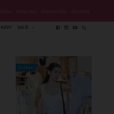
STĚNKA
REDAKTORKY
PŘIDEJ SE K NÁM
PŘIHLÁŠENÍ
KVÍZY
DALŠÍ
ČLÁNEK