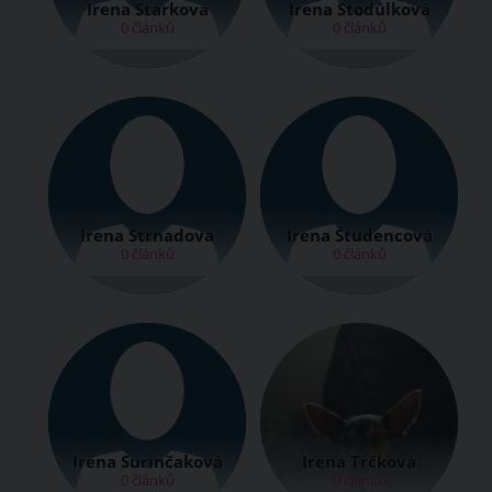
Irena Stárková
Irena Stodůlková
0 článků
0 článků
Irena Strnadova
Irena Študencová
0 článků
0 článků
Irena Surinčaková
Irena Trčková
0 článků
0 článků