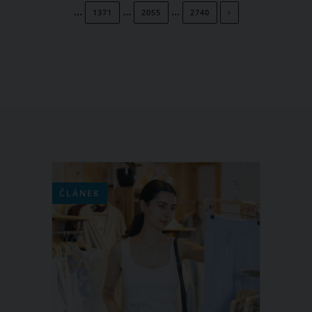
…
…
…
1371
2055
2740
ČLÁNEK