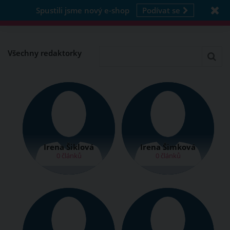
Spustili jsme nový e-shop
Podívat se
Všechny redaktorky
Irena Šiklová
Irena Šimková
0 článků
0 článků