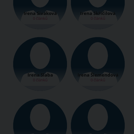
Irena Siváková
Irena Skříčilová
0 článků
0 článků
Irena Slaba
Irena Šlemendová
0 článků
0 článků