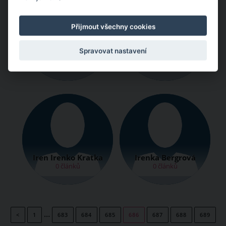
Přijmout všechny cookies
Spravovat nastavení
Irenej Stibraný
Irène la Crème
0 článků
0 článků
Iren Irenko Kratka
Irenka Bergrová
0 článků
0 článků
…
<
1
683
684
685
686
687
688
689