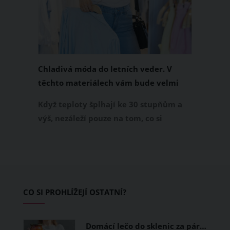
Chladivá móda do letních veder. V
těchto materiálech vám bude velmi
příjemně
Když teploty šplhají ke 30 stupňům a
výš, nezáleží pouze na tom, co si
obléknete, ale také z čeho je oblečení
ušité. Některé materiály totiž zadržují
teplo a pot, jiné naopak nechají
pokožku dýchat a pomohou vám
zvládnout i opravdu horké dny.
CO SI PROHLÍŽEJÍ OSTATNÍ?
Základem letního šatníku by proto
měly být přírodní nebo funkční
Domácí lečo do sklenic za pár…
prodyšné tkaniny a volnější střihy.