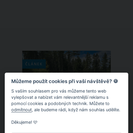
ČLÁNEK
Můžeme použít cookies při vaší návštěvě? 🍪
S vaším souhlasem pro vás můžeme tento web
vylepšovat a nabízet vám relevantnější reklamu s
pomocí cookies a podobných technik. Můžete to
odmítnout
, ale budeme rádi, když nám souhlas udělíte.
Děkujeme! 🩷