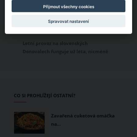
Přijmout všechny cookies
Spravovat nastavení
Donovaly – zbrusu nový slovenský
trailpark a dětský ráj k tomu
Letní provoz na slovenských
Donovalech funguje už léta, nicméně
dosud cílil především na pěší a rodiny s
dětmi. Letos nově se Donovaly zapisují
také na dovolenkové seznamy bikerů,
protože tu vznikl zbrusu nový trailpark,
který svými flowtraily zaujme i
CO SI PROHLÍŽEJÍ OSTATNÍ?
začínající jezdce.
Zavařená cuketová omáčka
na…