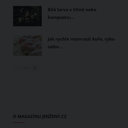
Bílá larva v hlíně nebo
kompostu:…
Jak rychle rozmrazit kuře, rybu
nebo…
1
/ 3
O MAGAZÍNU JENŽENY.CZ