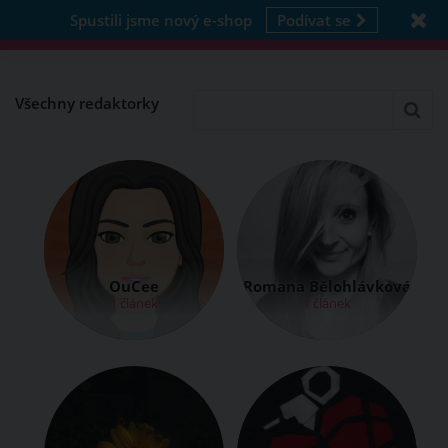
Spustili jsme nový e-shop
Podívat se
Všechny redaktorky
OuCee
Romana Bělohlávková
1 článek
1 článek