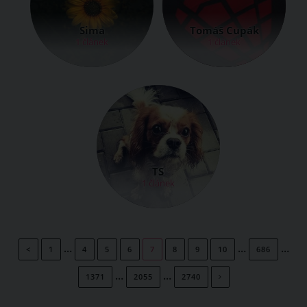
Sima
Tomáš Cupák
1 článek
1 článek
TS
1 článek
…
…
…
<
1
4
5
6
7
8
9
10
686
…
…
1371
2055
2740