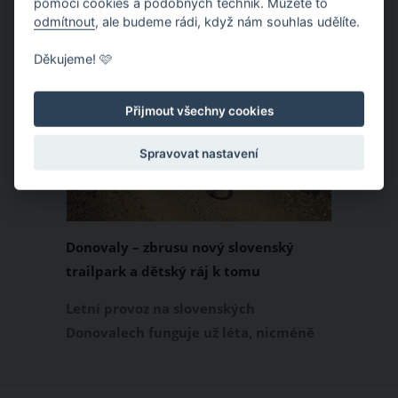
pomocí cookies a podobných technik. Můžete to
odmítnout
, ale budeme rádi, když nám souhlas udělíte.
Děkujeme! 🩷
Přijmout všechny cookies
Spravovat nastavení
Donovaly – zbrusu nový slovenský
trailpark a dětský ráj k tomu
Letní provoz na slovenských
Donovalech funguje už léta, nicméně
dosud cílil především na pěší a rodiny s
dětmi. Letos nově se Donovaly zapisují