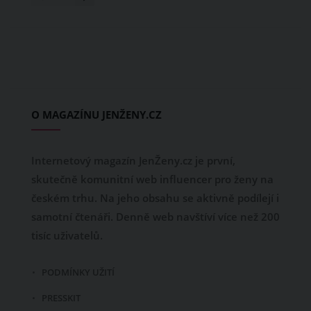
O MAGAZÍNU JENŽENY.CZ
Internetový magazín JenŽeny.cz je první,
skutečně komunitní web influencer pro ženy na
českém trhu. Na jeho obsahu se aktivně podílejí i
samotní čtenáři. Denně web navštíví více než 200
tisíc uživatelů.
PODMÍNKY UŽITÍ
PRESSKIT