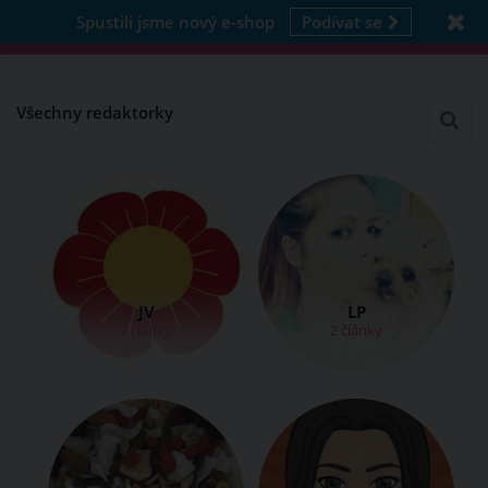
Spustili jsme nový e-shop
Podívat se
Všechny redaktorky
JV
LP
2 články
2 články