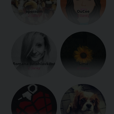
opossum
OuCee
2 články
2 články
Romana Bělohlávková
Sima
2 články
2 články