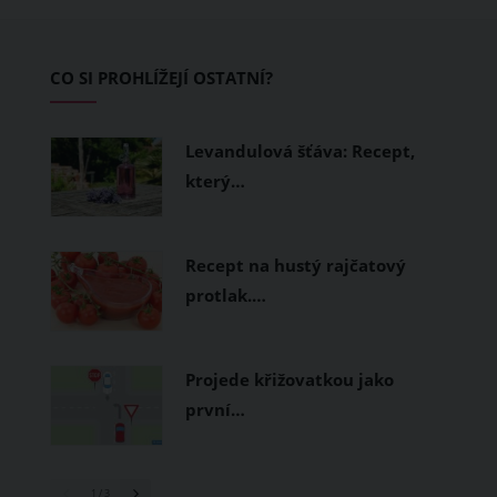
také na dovolenkové seznamy bikerů,
protože tu vznikl zbrusu nový trailpark,
který svými flowtraily zaujme i
CO SI PROHLÍŽEJÍ OSTATNÍ?
začínající jezdce.
Levandulová šťáva: Recept,
který…
Recept na hustý rajčatový
protlak.…
Projede křižovatkou jako
první…
1
/ 3