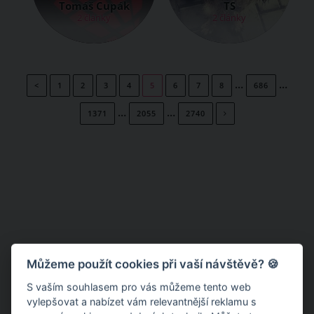
Tomáš Cupák
TS
2 články
2 články
…
…
<
1
2
3
4
5
6
7
8
686
…
…
1371
2055
2740
Můžeme použít cookies při vaší návštěvě? 🍪
S vaším souhlasem pro vás můžeme tento web
ČLÁNEK
vylepšovat a nabízet vám relevantnější reklamu s