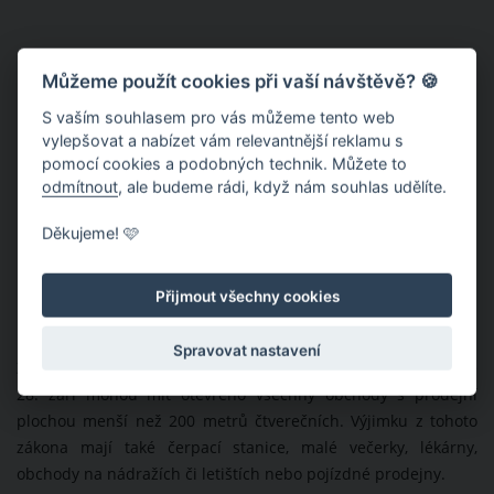
Můžeme použít cookies při vaší návštěvě? 🍪
S vaším souhlasem pro vás můžeme tento web
vylepšovat a nabízet vám relevantnější reklamu s
pomocí cookies a podobných technik. Můžete to
odmítnout
, ale budeme rádi, když nám souhlas udělíte.
Děkujeme! 🩷
Přijmout všechny cookies
Které obchody mají 28. 9. 2023 otevřeno?
Spravovat nastavení
Zákon o prodejní době v maloobchodě a velkoobchodě říká, že
28. září mohou mít otevřeno všechny obchody s prodejní
plochou menší než 200 metrů čtverečních. Výjimku z tohoto
zákona mají také čerpací stanice, malé večerky, lékárny,
obchody na nádražích či letištích nebo pojízdné prodejny.