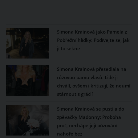
Simona Krainová jako Pamela z
Pobřežní hlídky: Podívejte se, jak
jí to sekne
Simona Krainová přesedlala na
růžovou barvu vlasů. Lidé ji
chválí, ovšem i kritizují, že neumí
stárnout s grácií
Simona Krainová se pustila do
zpěvačky Madonny: Proboha
proč, nechápe její pózování
nahoře bez