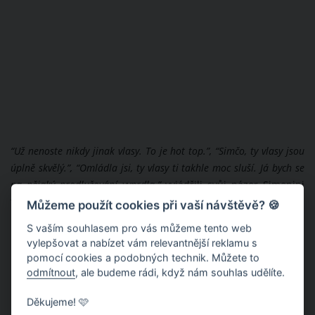
“Už nenoste nikdy jinak vlasy. To je hot top.”, “Simčo, ty vlasy jsou
úplně skvělý.”, “Omládla jsi, ty vlasy ti takhle moc sluší. Já bych se
na nějaký prodlužování vyprdla.”
vyjádřili svůj názor Simonini
fanoušci.
Můžeme použít cookies při vaší návštěvě? 🍪
S vaším souhlasem pro vás můžeme tento web
vylepšovat a nabízet vám relevantnější reklamu s
pomocí cookies a podobných technik. Můžete to
odmítnout
, ale budeme rádi, když nám souhlas udělíte.
Děkujeme! 🩷