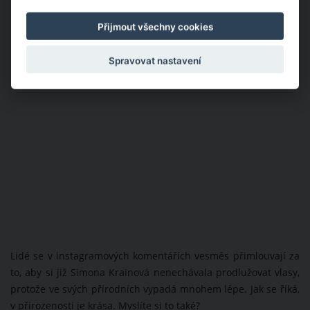
Přijmout všechny cookies
Spravovat nastavení
Lidé se v instagramových komentářích vesměs přimlouvají za
to, aby si již Simona Krainová nenechávala prodlužovat vlasy,
protože ve svých přírodních vypadá mnohem lépe. Jak se říká,
v přirozenosti je krása. Myslíte si to také?