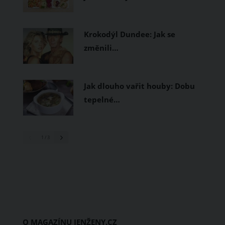
Krokodýl Dundee: Jak se
změnili…
Jak dlouho vařit houby: Dobu
tepelné…
1
/ 3
O MAGAZÍNU JENŽENY.CZ