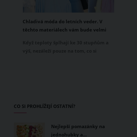
Chladivá móda do letních veder. V
těchto materiálech vám bude velmi
příjemně
Když teploty šplhají ke 30 stupňům a
výš, nezáleží pouze na tom, co si
obléknete, ale také z čeho je oblečení
ušité. Některé materiály totiž zadržují
teplo a pot, jiné naopak nechají
pokožku dýchat a pomohou vám
zvládnout i opravdu horké dny.
Základem letního šatníku by proto
CO SI PROHLÍŽEJÍ OSTATNÍ?
měly být přírodní nebo funkční
prodyšné tkaniny a volnější střihy.
Nejlepší pomazánky na
jednohubky a…