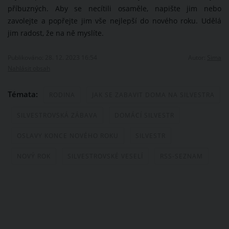
příbuzných. Aby se necítili osaměle, napište jim nebo
zavolejte a popřejte jim vše nejlepší do nového roku. Udělá
jim radost, že na ně myslíte.
Publikováno: 28. 12. 2023 16:54
Autor:
Sima
Nahlásit obsah
Témata:
RODINA
JAK SE ZABAVIT DOMA NA SILVESTRA
SILVESTROVSKÁ ZÁBAVA
DOMÁCÍ SILVESTR
OSLAVY KONCE NOVÉHO ROKU
SILVESTR
NOVÝ ROK
SILVESTROVSKÉ VESELÍ
RSS-SEZNAM