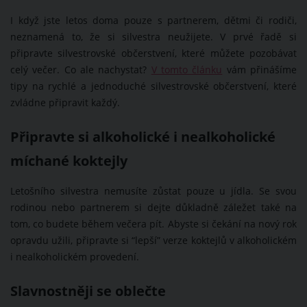
I když jste letos doma pouze s partnerem, dětmi či rodiči,
neznamená to, že si silvestra neužijete. V prvé řadě si
připravte silvestrovské občerstvení, které můžete pozobávat
celý večer. Co ale nachystat?
V tomto článku
vám přinášíme
tipy na rychlé a jednoduché silvestrovské občerstvení, které
zvládne připravit každý.
Připravte si alkoholické i nealkoholické
míchané koktejly
Letošního silvestra nemusíte zůstat pouze u jídla. Se svou
rodinou nebo partnerem si dejte důkladně záležet také na
tom, co budete během večera pít. Abyste si čekání na nový rok
opravdu užili, připravte si “lepší” verze koktejlů v alkoholickém
i nealkoholickém provedení.
Slavnostněji se oblečte