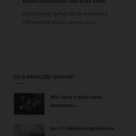
těchto materiálech vám bude velmi
příjemně
Když teploty šplhají ke 30 stupňům a
výš, nezáleží pouze na tom, co si
obléknete, ale také z čeho je oblečení
ušité. Některé materiály totiž zadržují
teplo a pot, jiné naopak nechají
pokožku dýchat a pomohou vám
zvládnout i opravdu horké dny.
Základem letního šatníku by proto
CO SI PROHLÍŽEJÍ OSTATNÍ?
měly být přírodní nebo funkční
prodyšné tkaniny a volnější střihy.
Bílá larva v hlíně nebo
kompostu:…
Jen tři základní ingredience