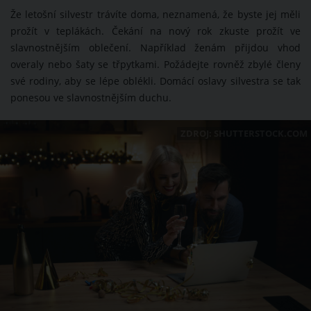
Že letošní silvestr trávíte doma, neznamená, že byste jej měli
prožít v teplákách. Čekání na nový rok zkuste prožít ve
slavnostnějším oblečení. Například ženám přijdou vhod
overaly nebo šaty se třpytkami. Požádejte rovněž zbylé členy
své rodiny, aby se lépe oblékli. Domácí oslavy silvestra se tak
ponesou ve slavnostnějším duchu.
ZDROJ: SHUTTERSTOCK.COM