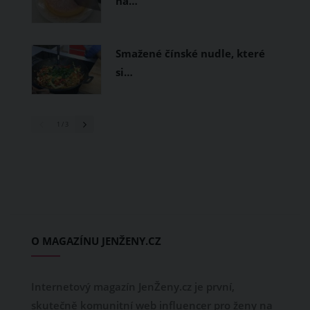
na…
Smažené čínské nudle, které
si…
1
/ 3
O MAGAZÍNU JENŽENY.CZ
Internetový magazín JenŽeny.cz je první,
skutečně komunitní web influencer pro ženy na