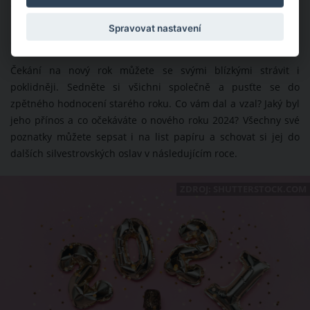
odplavíte všechen stres.
Spravovat nastavení
Sepište ohlédnutí za rokem 2023
Čekání na nový rok můžete se svými blízkými strávit i
poklidněji. Sedněte si všichni společně a pusťte se do
zpětného hodnocení starého roku. Co vám dal a vzal? Jaký byl
jeho přínos a co očekáváte o nového roku 2024? Všechny své
poznatky můžete sepsat i na list papíru a schovat si jej do
dalších silvestrovských oslav v následujícím roce.
ZDROJ: SHUTTERSTOCK.COM