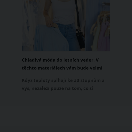
Chladivá móda do letních veder. V
těchto materiálech vám bude velmi
příjemně
Když teploty šplhají ke 30 stupňům a
výš, nezáleží pouze na tom, co si
obléknete, ale také z čeho je oblečení
ušité. Některé materiály totiž zadržují
teplo a pot, jiné naopak nechají
pokožku dýchat a pomohou vám
zvládnout i opravdu horké dny.