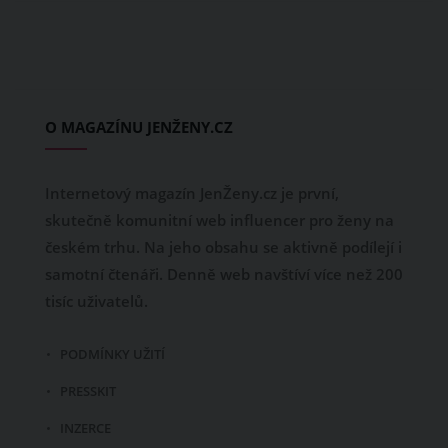
O MAGAZÍNU JENŽENY.CZ
Internetový magazín JenŽeny.cz je první,
skutečně komunitní web influencer pro ženy na
českém trhu. Na jeho obsahu se aktivně podílejí i
samotní čtenáři. Denně web navštíví více než 200
tisíc uživatelů.
PODMÍNKY UŽITÍ
PRESSKIT
INZERCE