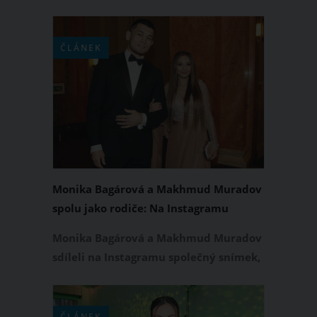
vychutnávají opravdové rodinné štěstí.
Se svou dcerkou Ruminkou společně
vyrazili na dovolenou do Dubaje, kde
ČLÁNEK
čerpají pozitivní energii ze sluníčka a
mořských vln.
Monika Bagárová a Makhmud Muradov
spolu jako rodiče: Na Instagramu
zveřejnili společnou fotku s Ruminkou
Monika Bagárová a Makhmud Muradov
sdíleli na Instagramu společný snímek,
na kterém veřejně ukázali, že jsou stále
rodina. Na kouzelné fotce, kterou
pořídili v jednom pražském
ČLÁNEK