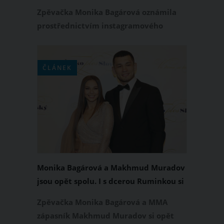
stěhuje do Brna
Zpěvačka Monika Bagárová oznámila
prostřednictvím instagramového
stories definitivní rozchod s
Makhmudem Muradovem, se kterým
má dvouletou dceru Ruminku. Monika
ČLÁNEK
a Mach se rozešli už jednou, slepený
vztah se jim ovšem nepodařilo
zachránit a jdou definitivně od sebe.
Monika Bagárová a Makhmud Muradov
jsou opět spolu. I s dcerou Ruminkou si
užívají v Dubaji
Zpěvačka Monika Bagárová a MMA
zápasník Makhmud Muradov si opět