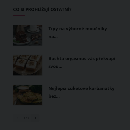
Základem letního šatníku by proto
CO SI PROHLÍŽEJÍ OSTATNÍ?
měly být přírodní nebo funkční
prodyšné tkaniny a volnější střihy.
Tipy na výborné moučníky
na…
Buchta orgasmus vás překvapí
svou…
Nejlepší cuketové karbanátky
bez…
1
/ 3