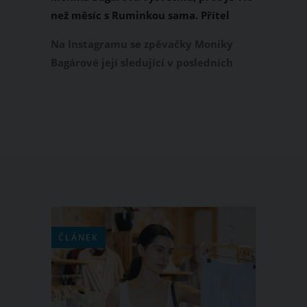
než měsíc s Ruminkou sama. Přítel
Machmud Muradov je pracovně v
Na Instagramu se zpěvačky Moniky
Uzbekistánu
Bagárové její sledující v posledních
týdnech velmi často ptají, proč je na
fotkách s dcerou Ruminkou sama a kde
je vůbec její partner Machmud
Muradov. Oblíbená zpěvačka a
novopečená maminka si nyní udělala
na své fanoušky čas a vysvětlila jim, jak
se u ní doma situace má.
ČLÁNEK