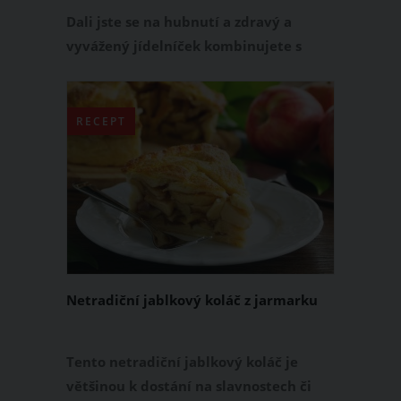
díky nim vyjde na pár korun
Dali jste se na hubnutí a zdravý a
vyvážený jídelníček kombinujete s
pravidelným pohybem? Aby vám šly
přebytečné kilogramy lépe dolů a tuky
jste přeměnili ve svaly, pomohou vám
RECEPT
také přírodní spalovače tuků.
Přinášíme vám přehled těch
nejúčinnějších, díky kterým získáte
tělo snů. Na které přírodní spalovače
tuků se můžete jednoznačně
spolehnout?
Netradiční jablkový koláč z jarmarku
Tento netradiční jablkový koláč je
většinou k dostání na slavnostech či