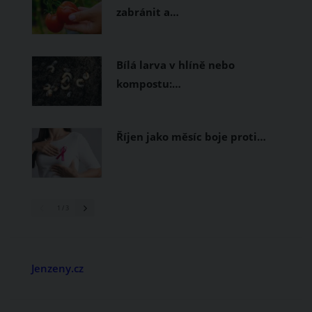
zabránit a…
Bílá larva v hlíně nebo
kompostu:…
Říjen jako měsíc boje proti…
1
/ 3
Jenzeny.cz