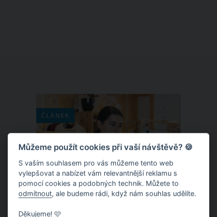
jarmarcích, kde bohužel stojí nemalé
peníze a tak si jej nemůžete dopřát
tolik, kolik byste rádi. S tím je ale teď
už konec, protože si jej můžete
připravit doma a jíst jej bez omezení.
ČLÁNEK
Můžeme použít cookies při vaší návštěvě? 🍪
S vaším souhlasem pro vás můžeme tento web
vylepšovat a nabízet vám relevantnější reklamu s
pomocí cookies a podobných technik. Můžete to
odmítnout
, ale budeme rádi, když nám souhlas udělíte.
Děkujeme! 🩷