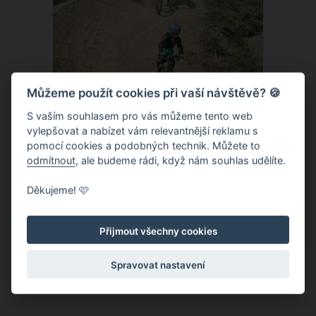
Můžeme použít cookies při vaší návštěvě? 🍪
S vaším souhlasem pro vás můžeme tento web
vylepšovat a nabízet vám relevantnější reklamu s
Donovaly – zbrusu nový slovenský
pomocí cookies a podobných technik. Můžete to
trailpark a dětský ráj k tomu
odmítnout
, ale budeme rádi, když nám souhlas udělíte.
Letní provoz na slovenských
Děkujeme! 🩷
Donovalech funguje už léta, nicméně
dosud cílil především na pěší a rodiny s
Přijmout všechny cookies
dětmi. Letos nově se Donovaly zapisují
také na dovolenkové seznamy bikerů,
Spravovat nastavení
protože tu vznikl zbrusu nový trailpark,
který svými flowtraily zaujme i