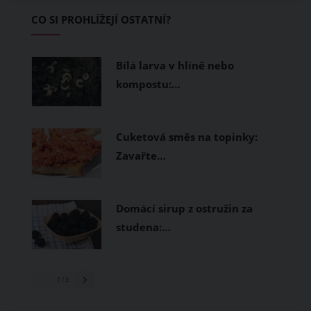
začínající jezdce.
CO SI PROHLÍŽEJÍ OSTATNÍ?
Bílá larva v hlíně nebo
kompostu:…
Cuketová směs na topinky:
Zavařte…
Domácí sirup z ostružin za
studena:…
1
/ 3