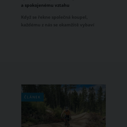
a spokojenému vztahu
Když se řekne společná koupel,
každému z nás se okamžitě vybaví
nějaká erotická scéna z filmu, ve
kterém to vypadalo neuvěřitelně
smyslně a sexy. Jaká je však realita?
V některých případech to tak opravdu
může dopadnout a podle všeho právě
společné koupele dokonale utužují
partnerský vztah.
ČLÁNEK