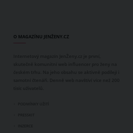
O MAGAZÍNU JENŽENY.CZ
Internetový magazín JenŽeny.cz je první,
skutečně komunitní web influencer pro ženy na
českém trhu. Na jeho obsahu se aktivně podílejí i
samotní čtenáři. Denně web navštíví více než 200
tisíc uživatelů.
PODMÍNKY UŽITÍ
PRESSKIT
INZERCE