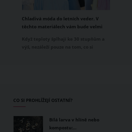
Chladivá móda do letních veder. V
těchto materiálech vám bude velmi
příjemně
Když teploty šplhají ke 30 stupňům a
výš, nezáleží pouze na tom, co si
obléknete, ale také z čeho je oblečení
ušité. Některé materiály totiž zadržují
teplo a pot, jiné naopak nechají
pokožku dýchat a pomohou vám
zvládnout i opravdu horké dny.
Základem letního šatníku by proto
CO SI PROHLÍŽEJÍ OSTATNÍ?
měly být přírodní nebo funkční
prodyšné tkaniny a volnější střihy.
Bílá larva v hlíně nebo
kompostu:…