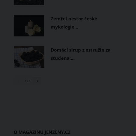
Zemřel nestor české
mykologie…
Domácí sirup z ostružin za
studena:…
1
/ 3
O MAGAZÍNU JENŽENY.CZ