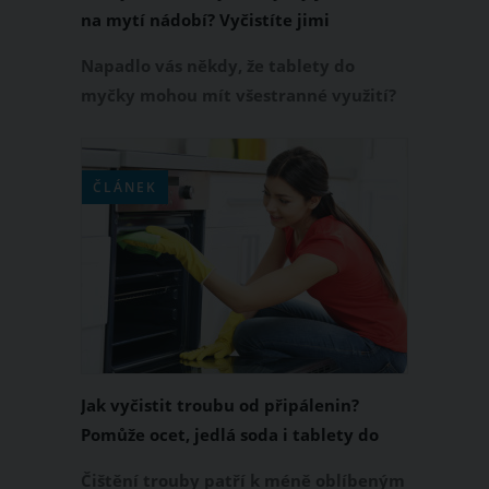
na mytí nádobí? Vyčistíte jimi
mikrovlnku, pračku i toaletní mísu
Napadlo vás někdy, že tablety do
myčky mohou mít všestranné využití?
Nemusíte je používat pouze k mytí
nádobí. Skvěle vám totiž poslouží i
jinak. Pomocí tablety do myčky totiž
ČLÁNEK
jednoduše a účinně vyčistíte troubu,
mikrovlnku, pračku či toaletu nebo
účinně odmastíte utěrky.
Jak vyčistit troubu od připálenin?
Pomůže ocet, jedlá soda i tablety do
myčky
Čištění trouby patří k méně oblíbeným