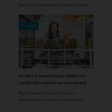
domácím činnostem. Trouba se však
častým pečením zanáší nečistotami,
mastnotou a připáleninami, proto si od
nás zaslouží náležitou péči. Čištění
ČLÁNEK
elektrické trouby však nemusí být
žádná dřina, zvlášť když využijete
následující osvědčené triky.
Vyrobte si levně domácí tablety do
myčky: Mytí nádobí vás nemusí stát
majlant
Myčka nádobí je kuchyňských
spotřebičem, na který nedají ženy
dopustit. Myčku si chválí jako