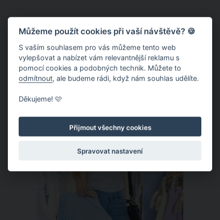
neocenitelného pomocníka v
domácnosti, na druhou stranu si však
stěžují na cenu kupovaných tablet do
Můžeme použít cookies při vaší návštěvě? 🍪
myčky. Za jedno balení totiž často dají
S vaším souhlasem pro vás můžeme tento web
až několik set korun. Jak tento problém
vylepšovat a nabízet vám relevantnější reklamu s
pomocí cookies a podobných technik. Můžete to
vyřešit? Vyrobte si doma vlastní
odmítnout
, ale budeme rádi, když nám souhlas udělíte.
tablety do myčky. Jde to levně i
jednoduše.
Děkujeme! 🩷
ČLÁNEK
Přijmout všechny cookies
Spravovat nastavení