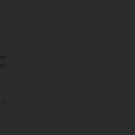
ňují
y),
:
AK