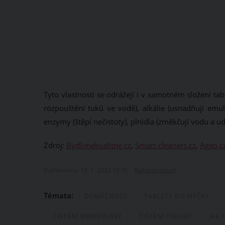
Tyto vlastnosti se odrážejí i v samotném složení ta
rozpouštění tuků ve vodě), alkálie (usnadňují emulg
enzymy (štěpí nečistoty), plnidla (změkčují vodu a ud
Zdroj:
Bydlimekvalitne.cz
,
Smart-cleaners.cz
,
Ageo.c
Publikováno: 18. 1. 2022 10:35
Nahlásit obsah
Témata:
DOMÁCNOST
TABLETY DO MYČKY
ČIŠTĚNÍ MIKROVLNKY
ČIŠTĚNÍ TROUBY
JAK