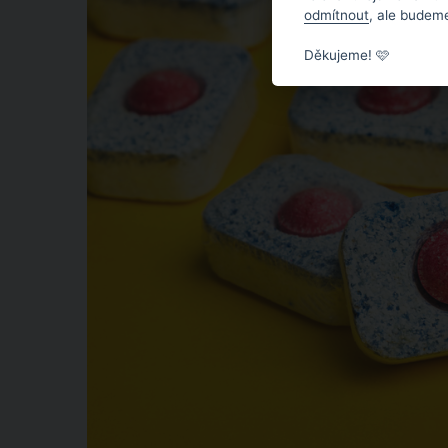
odmítnout
, ale budeme
Děkujeme! 🩷