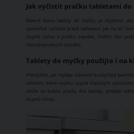
Jak vyčistit pračku tabletami 
Máte-li doma tablety do myčky, je zbytečné, abyst
spolehlivě vyčistíte právě tabletami. Jak na to? 
stupňů Celsia a pračku zapněte. Vnitřní část prač
choroboplodných zárodků.
Tablety do myčky použijte i na k
Přemýšlíte, jak nejlépe odmastit kuchyňské bavlně
oblečení, které nejdou vyprat klasickým způsobem
vložte do bubnu pračky dvě tablety, přidejte utě
stupňů Celsia.