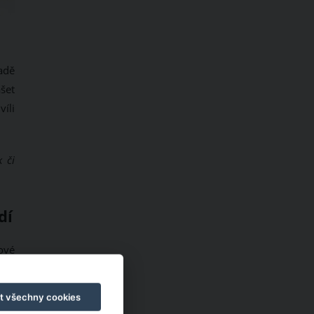
adě
šet
íli
k či
dí
ové
t všechny cookies
CK