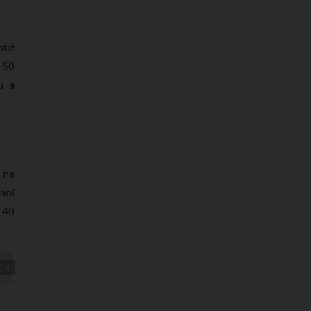
tiž
 60
u a
 na
aní
 40
CK