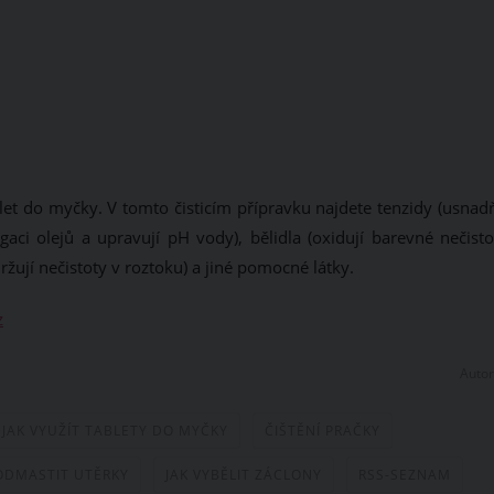
blet do myčky. V tomto čisticím přípravku najdete tenzidy (usnad
aci olejů a upravují pH vody), bělidla (oxidují barevné nečistot
ržují nečistoty v roztoku) a jiné pomocné látky.
z
Autor
JAK VYUŽÍT TABLETY DO MYČKY
ČIŠTĚNÍ PRAČKY
 ODMASTIT UTĚRKY
JAK VYBĚLIT ZÁCLONY
RSS-SEZNAM