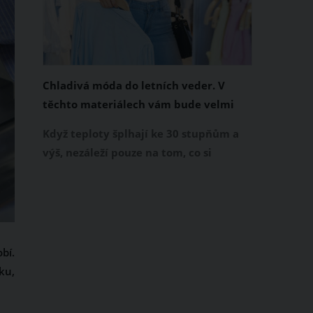
Chladivá móda do letních veder. V
těchto materiálech vám bude velmi
příjemně
Když teploty šplhají ke 30 stupňům a
výš, nezáleží pouze na tom, co si
obléknete, ale také z čeho je oblečení
ušité. Některé materiály totiž zadržují
teplo a pot, jiné naopak nechají
pokožku dýchat a pomohou vám
zvládnout i opravdu horké dny.
bí.
Základem letního šatníku by proto
ku,
měly být přírodní nebo funkční
prodyšné tkaniny a volnější střihy.