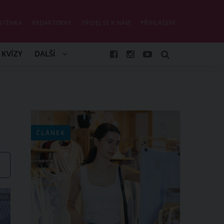
STĚNKA
REDAKTORKY
PŘIDEJ SE K NÁM
PŘIHLÁŠENÍ
KVÍZY
DALŠÍ
ČLÁNEK
OCK