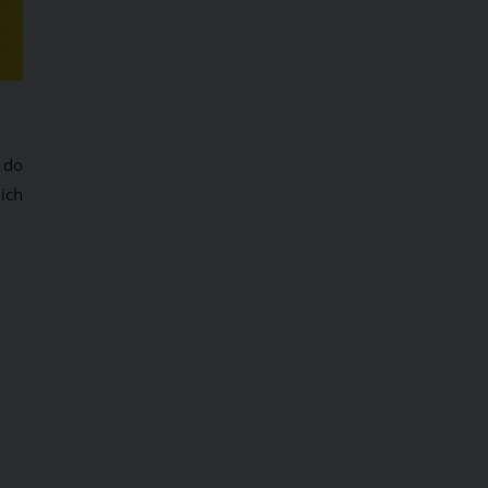
 do
ich