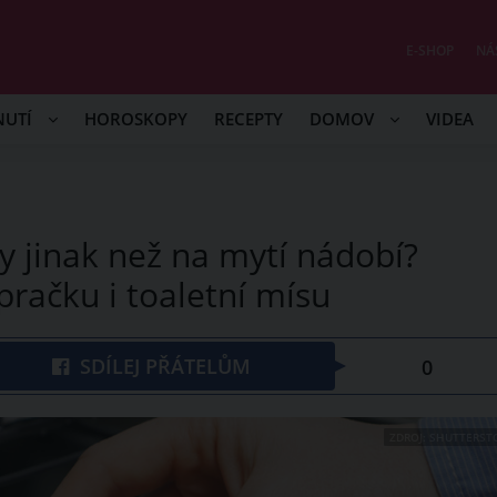
E-SHOP
NÁ
NUTÍ
HOROSKOPY
RECEPTY
DOMOV
VIDEA
ky jinak než na mytí nádobí?
 pračku i toaletní mísu
SDÍLEJ PŘÁTELŮM
0
ZDROJ: SHUTTERST