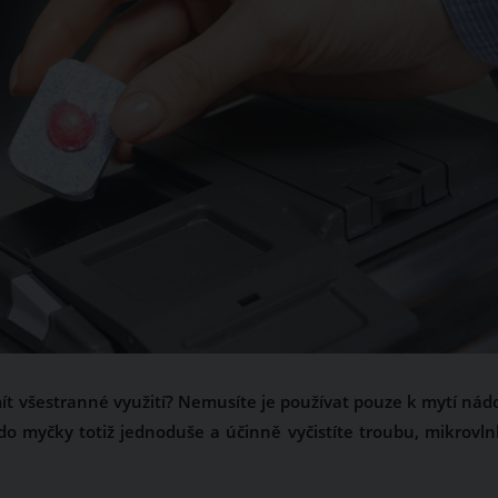
t všestranné využití? Nemusíte je používat pouze k mytí nádo
 do myčky totiž jednoduše a účinně vyčistíte troubu, mikrovln