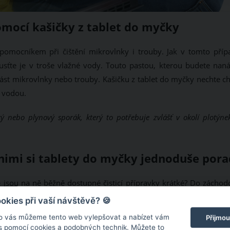
omocí kašičky z tablet do myčky
pomocníkem při čištění mikrovlnky i trouby. Jak v tomto příp
sťte je v troše vlažné vody. Touto pastou, kterou budete naná
ást mikrovlnky nebo trouby. Kašičku z tablet do myčky nechte chv
u vodou.
ý nebo plynový sporák, který to potřebuje zvlášť v okolí plotýne
 nimi si tablety do myčky jednoduše pora
že jsou na ně běžně dostupné čisticí přípravky krátké? Do záchod
působit přes noc. Toaletu následně ráno dočistěte WC kartáčem.
kies při vaší návštěvě? 🍪
o vás můžeme tento web vylepšovat a nabízet vám
Přijmou
ZDROJ: SHUTTERSTO
 s pomocí cookies a podobných technik. Můžete to