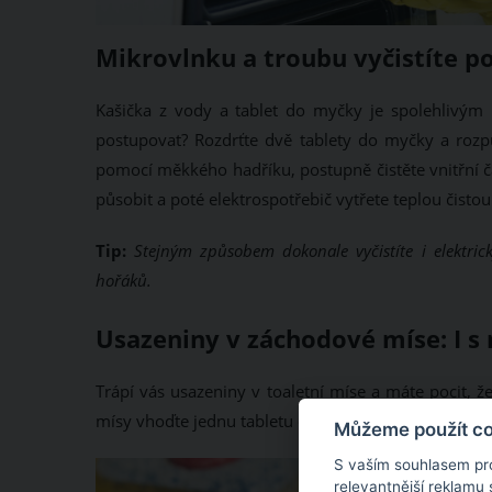
Mikrovlnku a troubu vyčistíte p
Kašička z vody a tablet do myčky je spolehlivým 
postupovat? Rozdrťte dvě tablety do myčky a rozpu
pomocí měkkého hadříku, postupně čistěte vnitřní č
působit a poté elektrospotřebič vytřete teplou čisto
Tip:
Stejným způsobem dokonale vyčistíte i elektrick
hořáků.
Usazeniny v záchodové míse: I s
Trápí vás usazeniny v toaletní míse a máte pocit, 
mísy vhoďte jednu tabletu do myčky, kterou nechte 
Můžeme použít coo
S vaším souhlasem pr
relevantnější reklamu