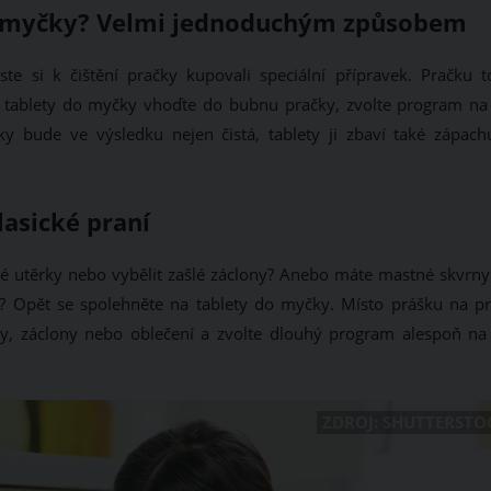
do myčky? Velmi jednoduchým způsobem
e si k čištění pračky kupovali speciální přípravek. Pračku to
Dvě tablety do myčky vhoďte do bubnu pračky, zvolte program na
ky bude ve výsledku nejen čistá, tablety ji zbaví také zápach
lasické praní
né utěrky nebo vybělit zašlé záclony? Anebo máte mastné skvrny
? Opět se spolehněte na tablety do myčky. Místo prášku na pr
rky, záclony nebo oblečení a zvolte dlouhý program alespoň na
ZDROJ: SHUTTERSTO