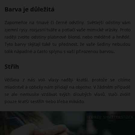
Barva je důležitá
Zapomeňte na tmavé či černé odstíny. Světlejší odstíny vám
zjemní rysy, rozjasní tváře a potlačí vaše mimické vrásky. Proto
raději zvolte odstíny platinové blond, nebo měděné a hnědé.
Tyto barvy skýtají také tu přednost, že vaše šediny nebudou
tolik nápadné a často splynu s vaší přirozenou barvou.
Střih
Většina z nás volí vlasy raději kratší, protože se cítíme
mladistvě a opticky nám přidají na objemu. V žádném případě
se ale nemusíte vzdávat svých dlouhých vlasů, stačí zvolit
pouze kratší sestřih nebo třeba mikádo.
ZDROJ: SHUTTERSTOCK