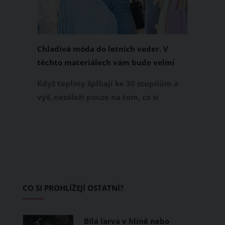
Chladivá móda do letních veder. V
těchto materiálech vám bude velmi
příjemně
Když teploty šplhají ke 30 stupňům a
výš, nezáleží pouze na tom, co si
obléknete, ale také z čeho je oblečení
ušité. Některé materiály totiž zadržují
teplo a pot, jiné naopak nechají
pokožku dýchat a pomohou vám
zvládnout i opravdu horké dny.
Základem letního šatníku by proto
CO SI PROHLÍŽEJÍ OSTATNÍ?
měly být přírodní nebo funkční
prodyšné tkaniny a volnější střihy.
Bílá larva v hlíně nebo