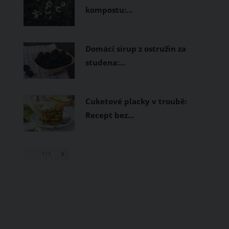
kompostu:…
Domácí sirup z ostružin za
studena:…
Cuketové placky v troubě:
Recept bez…
1
/ 3