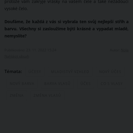
protože vám zakryje vrásky na vašem čele a také nežádoucí
vysoké čelo.
Doufáme, že každá z vás si vybrala ten svůj nejlepší střih a
barvu. Všechny si zasloužíme býti krásné a vypadat mladě,
nemyslíte?
Publikováno: 23. 11. 2022 15:24
Autor:
NoJa
Nahlásit obsah
Témata:
ÚČESY
MLADISTVÝ VZHLED
NOVÝ ÚČES
NOVÝ BARVA
BARVA VLASŮ
ÚČES
CO S VLASY
ZMĚNA
ZMĚNA VLASŮ