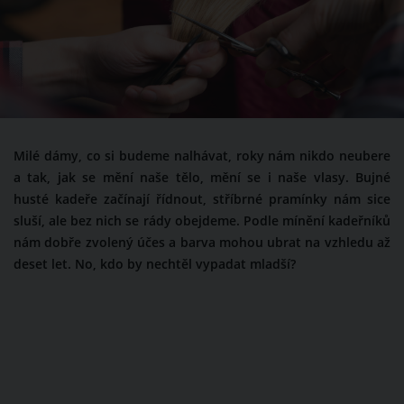
Milé dámy, co si budeme nalhávat, roky nám nikdo neubere
a tak, jak se mění naše tělo, mění se i naše vlasy. Bujné
husté kadeře začínají řídnout, stříbrné pramínky nám sice
sluší, ale bez nich se rády obejdeme. Podle mínění kadeřníků
nám dobře zvolený účes a barva mohou ubrat na vzhledu až
deset let. No, kdo by nechtěl vypadat mladší?