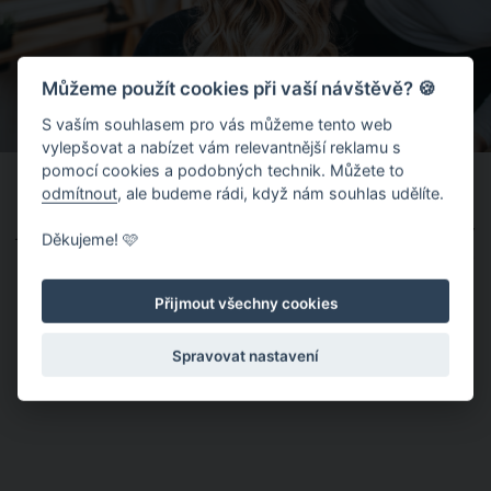
Můžeme použít cookies při vaší návštěvě? 🍪
S vaším souhlasem pro vás můžeme tento web
vylepšovat a nabízet vám relevantnější reklamu s
pomocí cookies a podobných technik. Můžete to
Přirozeně vlnité vlasy
odmítnout
, ale budeme rádi, když nám souhlas udělíte.
Jestli máte přirozeně vlnité a jemné vlasy, tak jste vyhrála v
Děkujeme! 🩷
loterii. Velkou výhodou je to, že takový střih sluší každé ženě
bez ohledu na to, jaký má tvar obličeje. Délka by ale neměla
Přijmout všechny cookies
být delší než po lopatky.
Spravovat nastavení