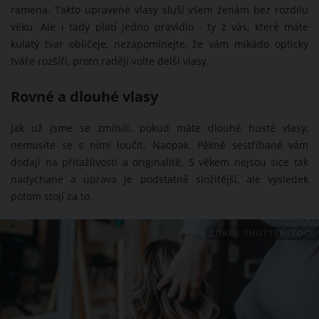
ramena. Takto upravené vlasy sluší všem ženám bez rozdílu
věku. Ale i tady platí jedno pravidlo - ty z vás, které máte
kulatý tvar obličeje, nezapomínejte, že vám mikádo opticky
tváře rozšíří, proto raději volte delší vlasy.
Rovné a dlouhé vlasy
Jak už jsme se zmínili, pokud máte dlouhé husté vlasy,
nemusíte se s nimi loučit. Naopak. Pěkně sestříhané vám
dodají na přitažlivosti a originalitě. S věkem nejsou sice tak
nadýchané a úprava je podstatně složitější, ale výsledek
potom stojí za to.
ZDROJ: SHUTTERSTOCK