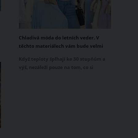
Chladivá móda do letních veder. V
těchto materiálech vám bude velmi
příjemně
Když teploty šplhají ke 30 stupňům a
výš, nezáleží pouze na tom, co si
obléknete, ale také z čeho je oblečení
ušité. Některé materiály totiž zadržují
u
teplo a pot, jiné naopak nechají
pokožku dýchat a pomohou vám
zvládnout i opravdu horké dny.
Základem letního šatníku by proto
měly být přírodní nebo funkční
prodyšné tkaniny a volnější střihy.