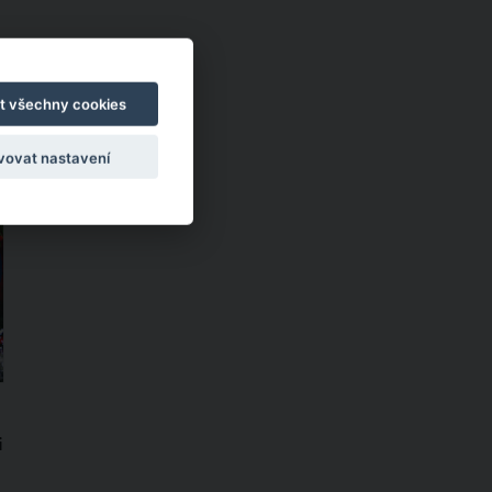
i
t všechny cookies
vovat nastavení
i