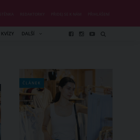
STĚNKA
REDAKTORKY
PŘIDEJ SE K NÁM
PŘIHLÁŠENÍ
KVÍZY
DALŠÍ
ČLÁNEK