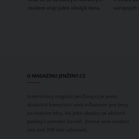
organizace
mužem stojí ještě silnější žena.
veřejných 
Současný rusko-ukrajinský
Ukrajině. 
konflikt tak přitáhl pozornost
zmítanou v
nejen k ukrajinskému
finančně? M
prezidentovi Volodymyrovi
následujíc
Zelenskému, ale také k jeho
sbírek pro 
manželce, která svému muži stojí
tuzemsku p
stále věrně po boku. Kdo je vůbec
humanitárn
první dáma Ukrajiny Olena
O MAGAZÍNU JENŽENY.CZ
Zelenská?
Internetový magazín JenŽeny.cz je první,
skutečně komunitní web influencer pro ženy
na českém trhu. Na jeho obsahu se aktivně
podílejí i samotní čtenáři. Denně web navštíví
více než 200 tisíc uživatelů.