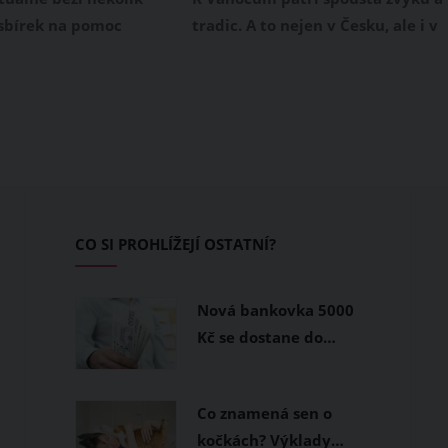
sbírek na pomoc
tradic. A to nejen v Česku, ale i v
Chcete tuto zemi
dalších zemích světa. Vánoční
álkou podpořit
zvyky jsou přitom unikátní pro
ůžete si vybrat i z
každou zemi, v níž se tento
ího přehledu finančních
významný křesťanský svátek
Ukrajinu, které v
slaví. Víte třeba, proč v Bolívii na
ořádají neziskové a
půlnoční mši nesmí chybět
í organizace.
kohout nebo proč obyvatelé
Ukrajiny hledají na Štědrý den ve
CO SI PROHLÍŽEJÍ OSTATNÍ?
svém domě pavučiny?
Nová bankovka 5000
Kč se dostane do…
Co znamená sen o
kočkách? Výklady…