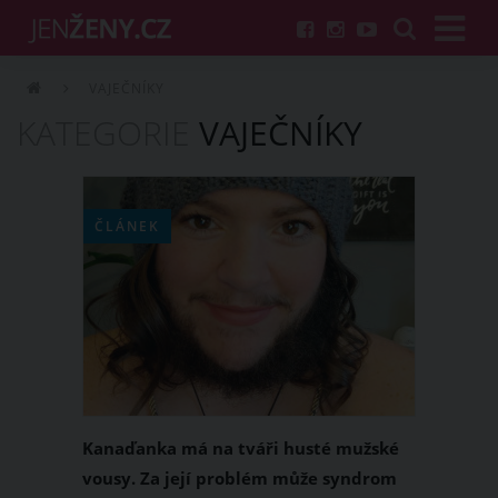
VAJEČNÍKY
KATEGORIE
VAJEČNÍKY
ČLÁNEK
Kanaďanka má na tváři husté mužské
vousy. Za její problém může syndrom