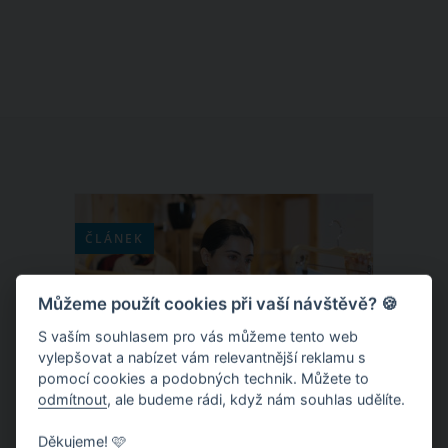
a 14 000 žen této nemoci podlehlo.
Čísla jsou velmi nepříjemná, a proto
byste si měli následujících příznaků
více všímat. Sledujte, co vám říká vaše
vlastní tělo a vše by mělo být v
pořádku.
ČLÁNEK
Můžeme použít cookies při vaší návštěvě? 🍪
S vaším souhlasem pro vás můžeme tento web
vylepšovat a nabízet vám relevantnější reklamu s
pomocí cookies a podobných technik. Můžete to
odmítnout
, ale budeme rádi, když nám souhlas udělíte.
Děkujeme! 🩷