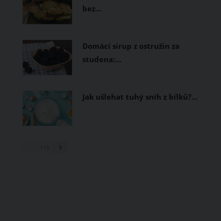
bez…
Domácí sirup z ostružin za
studena:…
Jak ušlehat tuhý sníh z bílků?…
1
/ 3