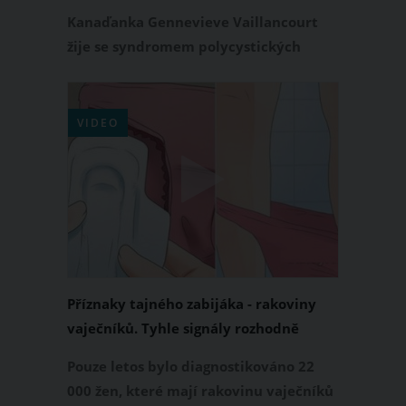
polycystických ovarií
Kanaďanka Gennevieve Vaillancourt
žije se syndromem polycystických
ovarií (PCOS) již od svých 16 let. Jedním
z příznaků tohoto endokrinního
onemocnění je také mužské ochlupení
VIDEO
na těle. Právě proto má tato 34letá
žena na tváři mužské vousy. Jak sama
říká, změnila přístup k životu a
přestala se za ně stydět. Nyní je
konečně šťastná.
Příznaky tajného zabijáka - rakoviny
vaječníků. Tyhle signály rozhodně
nepodceňujte
Pouze letos bylo diagnostikováno 22
000 žen, které mají rakovinu vaječníků