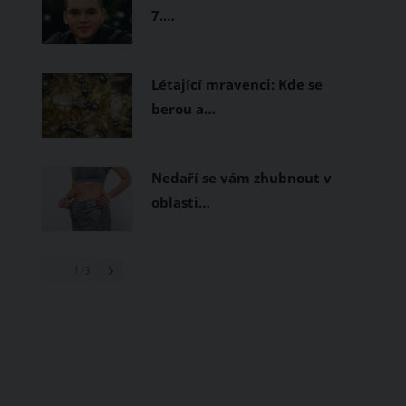
7.…
Létající mravenci: Kde se
berou a…
Nedaří se vám zhubnout v
oblasti…
1
/ 3