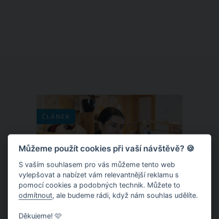
období Vánoc, svou oblibou se může
pyšnit i v jiných měsících kalendářního
roku. Může za to jeho jemná a zároveň
sladká chuť. A pokud patříte mezi jeho
milovníky, jistě oceníte následující
recept.
ČLÁNEK
Můžeme použít cookies při vaší návštěvě? 🍪
S vaším souhlasem pro vás můžeme tento web
vylepšovat a nabízet vám relevantnější reklamu s
pomocí cookies a podobných technik. Můžete to
odmítnout
, ale budeme rádi, když nám souhlas udělíte.
Děkujeme! 🩷