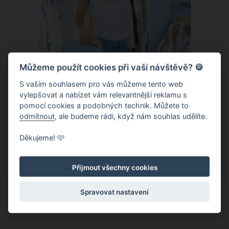
Můžeme použít cookies při vaší návštěvě? 🍪
S vaším souhlasem pro vás můžeme tento web
vylepšovat a nabízet vám relevantnější reklamu s
Chladivá móda do letních veder. V
pomocí cookies a podobných technik. Můžete to
těchto materiálech vám bude velmi
odmítnout
, ale budeme rádi, když nám souhlas udělíte.
příjemně
Když teploty šplhají ke 30 stupňům a
Děkujeme! 🩷
výš, nezáleží pouze na tom, co si
obléknete, ale také z čeho je oblečení
Přijmout všechny cookies
ušité. Některé materiály totiž zadržují
teplo a pot, jiné naopak nechají
Spravovat nastavení
pokožku dýchat a pomohou vám
zvládnout i opravdu horké dny.