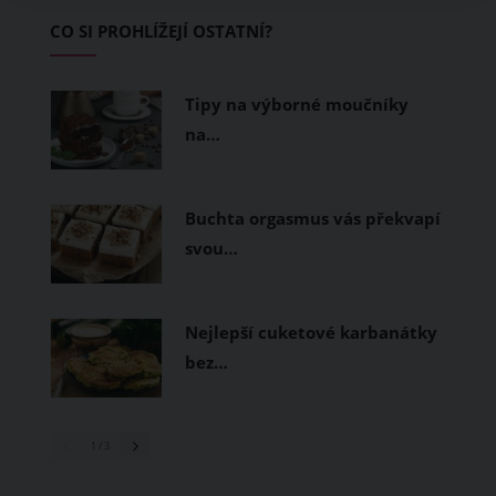
Základem letního šatníku by proto
CO SI PROHLÍŽEJÍ OSTATNÍ?
měly být přírodní nebo funkční
prodyšné tkaniny a volnější střihy.
Tipy na výborné moučníky
na…
Buchta orgasmus vás překvapí
svou…
Nejlepší cuketové karbanátky
bez…
1
/ 3