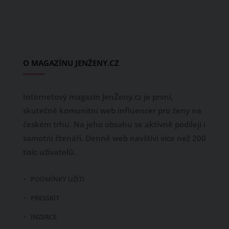
O MAGAZÍNU JENŽENY.CZ
Internetový magazín JenŽeny.cz je první,
skutečně komunitní web influencer pro ženy na
českém trhu. Na jeho obsahu se aktivně podílejí i
samotní čtenáři. Denně web navštíví více než 200
tisíc uživatelů.
PODMÍNKY UŽITÍ
PRESSKIT
INZERCE