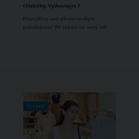
chlebíčky: Vyzkoušejte 7
jednoduchých, rychlých a chutných
Přemýšlíte nad silvestrovským
receptů
pohoštěním? Při čekání na nový rok
vám rozhodně nesmí na stole chybět
jednohubky a obložené chlebíčky.
Jenže co na ně? Přinášíme ochutnávku
těch nejlepších pomazánek na
jednohubky a chlebíčky, po kterých se
zapráší nejen o silvestrovské noci.
Pomazánky jsou velmi jednoduché na
přípravu, ovšem skvěle chutnají.
ČLÁNEK