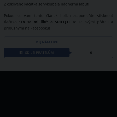
Z ošklivého káčátka se vyklubala nádherná labuť!
Pokud se vám tento článek líbil, nezapomeňte stisknout
tlačítko
"To se mi líbí" a SDÍLEJTE
to se svými přáteli a
příbuznými na Facebooku!
DEJ NÁM LIKE
SDÍLEJ PŘÁTELŮM
0