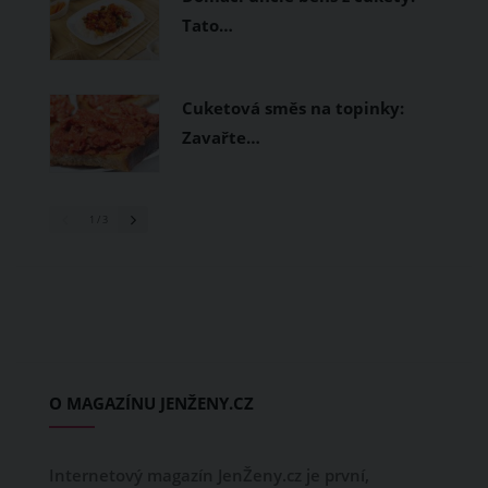
Tato…
Cuketová směs na topinky:
Zavařte…
1
/ 3
O MAGAZÍNU JENŽENY.CZ
Internetový magazín JenŽeny.cz je první,