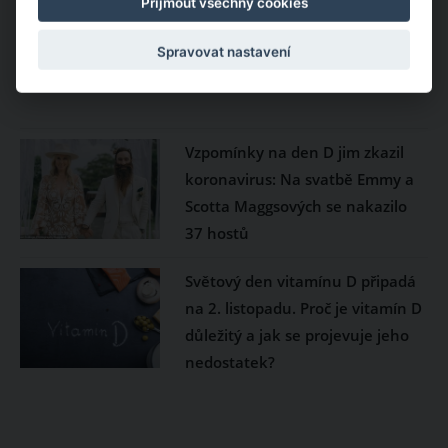
Přijmout všechny cookies
Spravovat nastavení
Vzpomínky na den D jim zkazil
koronavirus: Na svatbě Emmy a
Scotta Maggsových se nakazilo
37 hostů
Světový den vitamínu D připadá
na 2. listopadu. Proč je vitamín D
důležitý a jak se projevuje jeho
nedostatek?