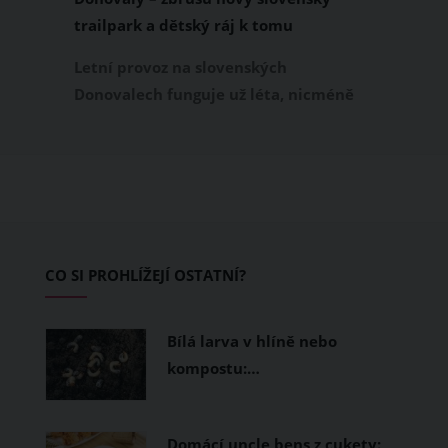
trailpark a dětský ráj k tomu
Letní provoz na slovenských
Donovalech funguje už léta, nicméně
dosud cílil především na pěší a rodiny s
dětmi. Letos nově se Donovaly zapisují
také na dovolenkové seznamy bikerů,
protože tu vznikl zbrusu nový trailpark,
který svými flowtraily zaujme i
začínající jezdce.
CO SI PROHLÍŽEJÍ OSTATNÍ?
Bílá larva v hlíně nebo
kompostu:…
Domácí uncle bens z cukety: