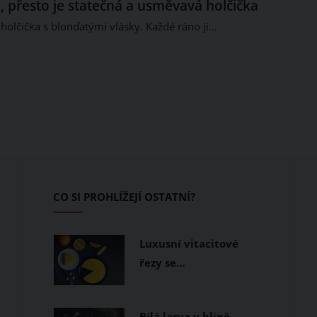
, přesto je statečná a usměvavá holčička
 holčička s blonďatými vlásky. Každé ráno jí…
CO SI PROHLÍŽEJÍ OSTATNÍ?
Luxusní vitacitové
řezy se…
Bílá larva v hlíně