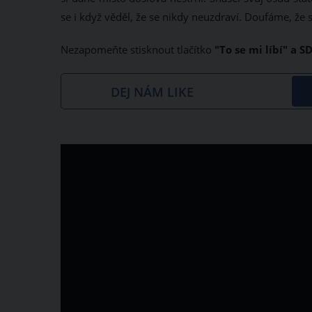
se i když věděl, že se nikdy neuzdraví. Doufáme, že s
Nezapomeňte stisknout tlačítko
"To se mi líbí" a S
DEJ NÁM LIKE