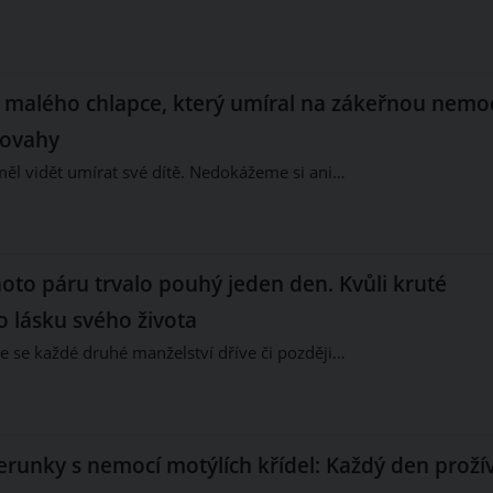
a malého chlapce, který umíral na zákeřnou nemo
povahy
ěl vidět umírat své dítě. Nedokážeme si ani…
oto páru trvalo pouhý jeden den. Kvůli kruté
o lásku svého života
 že se každé druhé manželství dříve či později…
erunky s nemocí motýlích křídel: Každý den proží