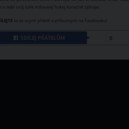
i v nebi svůj tolik milovaný hokej konečně zahraje.
DÍLEJTE
to
se svými přáteli a příbuznými na Facebooku!
SDÍLEJ PŘÁTELŮM
0