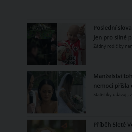
Poslední slov
Jen pro silné 
Žádný rodič by nem
Manželství toh
nemoci přišla 
Statistiky udávají,
Příběh 5leté V