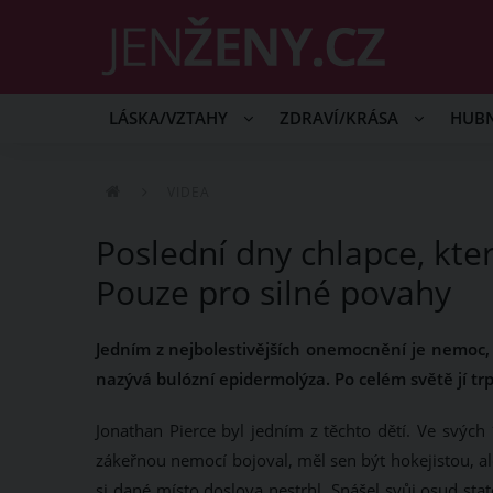
LÁSKA/VZTAHY
ZDRAVÍ/KRÁSA
HUB
VIDEA
Poslední dny chlapce, kte
Pouze pro silné povahy
Jedním z nejbolestivějších onemocnění je nemoc
nazývá bulózní epidermolýza. Po celém světě jí trpí a
Jonathan Pierce byl jedním z těchto dětí. Ve svých 
zákeřnou nemocí bojoval, měl sen být hokejistou, al
si dané místo doslova nestrhl. Snášel svůj osud stat