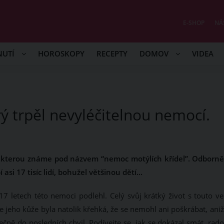
E-SHOP
NÁ
NUTÍ
HOROSKOPY
RECEPTY
DOMOV
VIDEA
rý trpěl nevyléčitelnou nemocí.
, kterou známe pod názvem “nemoc motýlích křídel”. Odborně
si 17 tisíc lidí, bohužel většinou dětí...
17 letech této nemoci podlehl. Celý svůj krátký život s touto ve
e jeho kůže byla natolik křehká, že se nemohl ani poškrábat, ani
ečně do posledních chvil. Podívejte se, jak se dokázal smát, rad