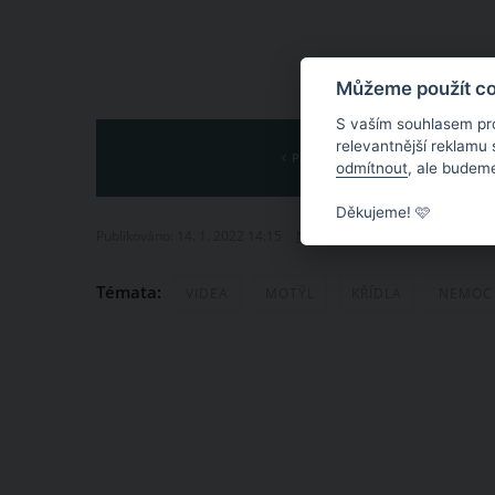
Můžeme použít coo
S vaším souhlasem pr
relevantnější reklamu
PŘEDCHOZÍ
odmítnout
, ale budeme
Děkujeme! 🩷
Publikováno: 14. 1. 2022 14:15
Nahlásit obsah
Témata:
VIDEA
MOTÝL
KŘÍDLA
NEMOC