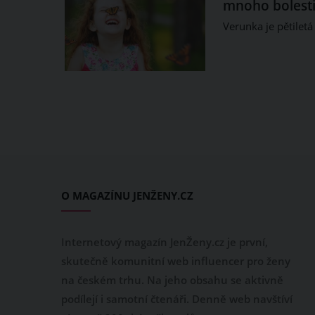
mnoho bolesti
Verunka je pětiletá
O MAGAZÍNU JENŽENY.CZ
Internetový magazín JenŽeny.cz je první,
skutečně komunitní web influencer pro ženy
na českém trhu. Na jeho obsahu se aktivně
podílejí i samotní čtenáři. Denně web navštíví