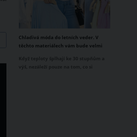
Chladivá móda do letních veder. V
těchto materiálech vám bude velmi
příjemně
Když teploty šplhají ke 30 stupňům a
výš, nezáleží pouze na tom, co si
obléknete, ale také z čeho je oblečení
ušité. Některé materiály totiž zadržují
teplo a pot, jiné naopak nechají
pokožku dýchat a pomohou vám
zvládnout i opravdu horké dny.
Základem letního šatníku by proto
měly být přírodní nebo funkční
prodyšné tkaniny a volnější střihy.