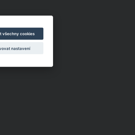
t všechny cookies
vovat nastavení
NoJa