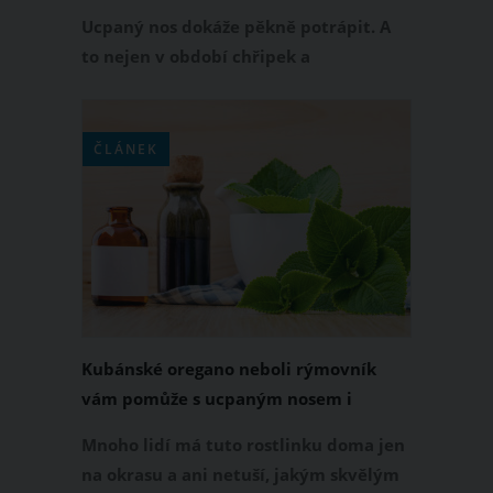
Ucpaný nos dokáže pěkně potrápit. A
to nejen v období chřipek a
respiračních onemocnění, ale i v
průběhu celého roku. Jestli si chcete od
ucpaného nosu ulevit a opět se
ČLÁNEK
pořádně nadechnout, nemusíte hned
sáhnout po kapkách do nosu. Svůj
ucpaný nos zkuste uvolnit i jinak.
Kubánské oregano neboli rýmovník
vám pomůže s ucpaným nosem i
kašlem
Mnoho lidí má tuto rostlinku doma jen
na okrasu a ani netuší, jakým skvělým