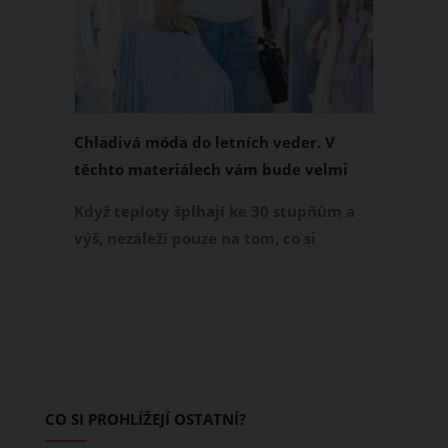
Chladivá móda do letních veder. V
těchto materiálech vám bude velmi
příjemně
Když teploty šplhají ke 30 stupňům a
výš, nezáleží pouze na tom, co si
obléknete, ale také z čeho je oblečení
ušité. Některé materiály totiž zadržují
teplo a pot, jiné naopak nechají
pokožku dýchat a pomohou vám
zvládnout i opravdu horké dny.
Základem letního šatníku by proto
CO SI PROHLÍŽEJÍ OSTATNÍ?
měly být přírodní nebo funkční