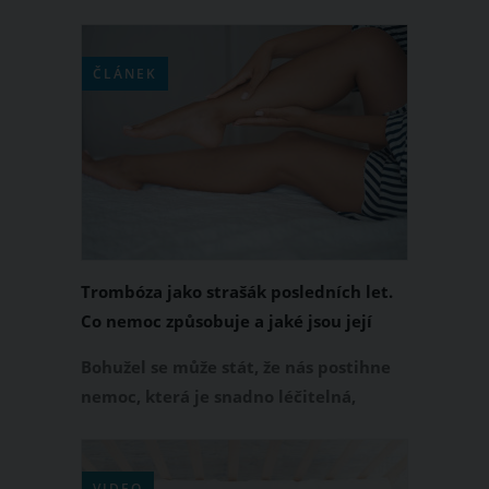
pomocníkem pro jejich zdraví je. I přes
své „kubánské“ jméno se jedná o
bylinku pocházející z jihovýchodní
ČLÁNEK
Afriky. K čemu všemu vám tahle
rostlina poslouží?
Trombóza jako strašák posledních let.
Co nemoc způsobuje a jaké jsou její
hlavní příznaky?
Bohužel se může stát, že nás postihne
nemoc, která je snadno léčitelná,
ovšem v případě, že si jí člověk
nevšimne včas, může ohrožovat i život.
A bohužel jedna z takovýchto nemocí je
VIDEO