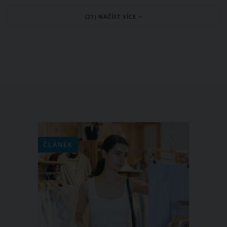
dostávala, rozhodla se založit web
(21) NAČÍST VÍCE
bodyposipanda.com. Zpočátku to byl
prostor pro léčení jejích vlastních
problémů. Nyní je to pozitivní místo,
kde podobně nemocným dívkám a
ženám promlouvá do duše, aby se měly
rády takové, jaké jsou.
ČLÁNEK