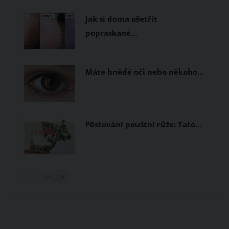
prodyšné tkaniny a volnější střihy.
Jak si doma ošetřit
popraskané…
Máte hnědé oči nebo někoho…
Pěstování pouštní růže: Tato…
1
/ 3