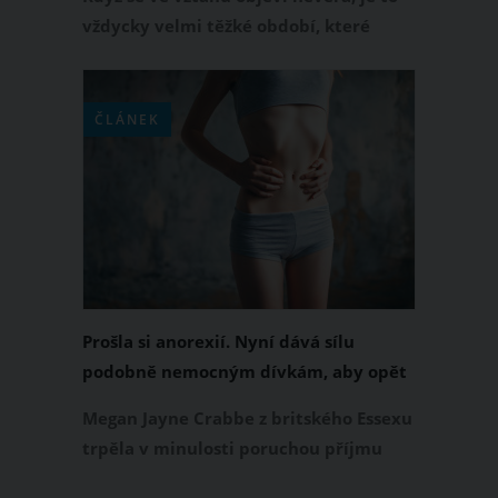
vždycky velmi těžké období, které
vztah poznamená navždy. Některé
vztahy tuto zradu nezvládnou a
bohužel se rozpadnou. Ačkoliv je to
ČLÁNEK
nepříjemná situace, existují chvíle, kdy
partnerova zrada bolí mnohonásobně
víc.
Prošla si anorexií. Nyní dává sílu
podobně nemocným dívkám, aby opět
milovaly samy sebe
Megan Jayne Crabbe z britského Essexu
trpěla v minulosti poruchou příjmu
potravy. Když už se z anorexie pomalu