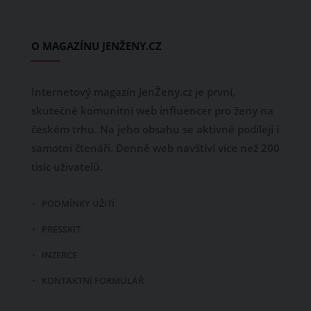
O MAGAZÍNU JENŽENY.CZ
Internetový magazín JenŽeny.cz je první,
skutečně komunitní web influencer pro ženy na
českém trhu. Na jeho obsahu se aktivně podílejí i
samotní čtenáři. Denně web navštíví více než 200
tisíc uživatelů.
PODMÍNKY UŽITÍ
PRESSKIT
INZERCE
KONTAKTNÍ FORMULÁŘ