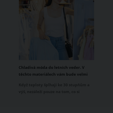
Chladivá móda do letních veder. V
těchto materiálech vám bude velmi
příjemně
Když teploty šplhají ke 30 stupňům a
výš, nezáleží pouze na tom, co si
obléknete, ale také z čeho je oblečení
ušité. Některé materiály totiž zadržují
teplo a pot, jiné naopak nechají