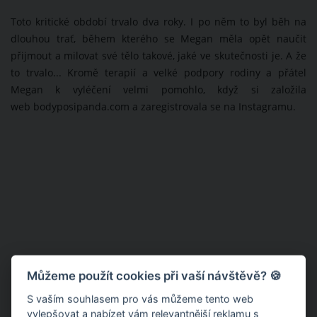
Toto kritické období trvalo dva roky. I po něm to byl běh na
dlouhou trať, během kterého se Megan měla opět naučit
přijmout a milovat své tělo takové, jaké ve skutečnosti je. A že
to trvalo... Kromě terapií a velké podpory rodiny a přátel
Megan k vyléčení velmi pomohlo, když si založila
web bodyposipanda.com a zaregistrovala se na Instagramu.
Můžeme použít cookies při vaší návštěvě? 🍪
S vaším souhlasem pro vás můžeme tento web
vylepšovat a nabízet vám relevantnější reklamu s