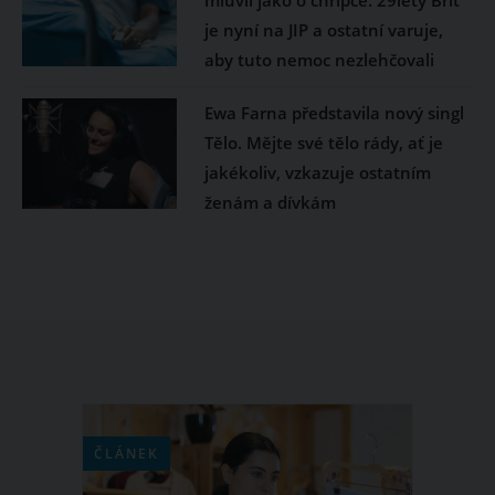
mluvil jako o chřipce. 29letý Brit
je nyní na JIP a ostatní varuje,
aby tuto nemoc nezlehčovali
Ewa Farna představila nový singl
Tělo. Mějte své tělo rády, ať je
jakékoliv, vzkazuje ostatním
ženám a dívkám
ČLÁNEK