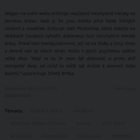
Megan na svém webu kritizuje současné nesmyslné nároky na
ženskou krásu. Vadí jí, že jsou média plná fotek štíhlých
celebrit a modelek. Kritizuje také Photoshop, který dokáže na
obálkách časopisů vytvořit dokonalou iluzi bezchybné ženské
krásy. Právě tato manipulativnost, jež se na dívky a ženy dnes
a denně valí ze všech stran, může s jejich psychikou udělat
velké divy.
"Mají za to, že musí být dokonalé, a proto drží
nesmyslné diety, od nichž to může být krůček k anorexii nebo
bulimii,"
upozorňuje 25letá Britka.
Publikováno: 30. 3. 2022 08:28
Autor:
Sima
Nahlásit obsah
Témata:
ZDRAVÍ A KRÁSA
ANOREXIE
PORUCHA PŘÍJMU POTRAVY
NEMOC
NOVÝ ŽIVOT
MOTIVACE
ODHODLÁNÍ
INSTAGRAM
PODPORA