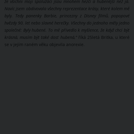
že všichni moji spolužáci jsou mnohem hezčí a hubenější než já.
Navíc jsem obdivovala všechny reprezentace krásy, které kolem mě
byly. Tedy panenky Barbie, princezny z Disney filmů, popopové
hvězdy 90. let nebo slavné herečky. Všechny do jednoho měly jedno
společné: Byly hubené. To mě přivedlo k myšlence, že když chci být
krásná, musím být také dost hubená,"
říká 25letá Britka, u které
se v jejím raném věku objevila anorexie.