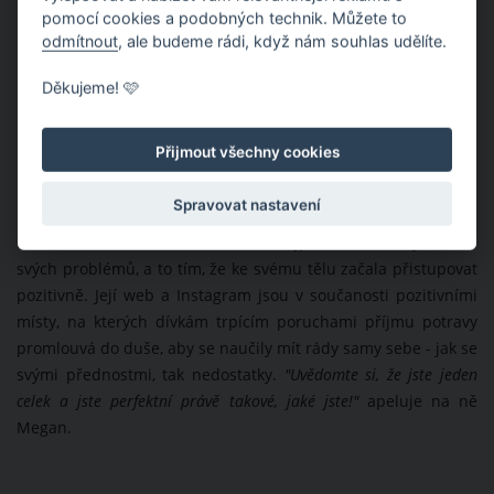
pomocí cookies a podobných technik. Můžete to
odmítnout
, ale budeme rádi, když nám souhlas udělíte.
Děkujeme! 🩷
Přijmout všechny cookies
Spravovat nastavení
Prostřednictvím svého webu se nejprve snažila vyléčit ze
svých problémů, a to tím, že ke svému tělu začala přistupovat
pozitivně. Její web a Instagram jsou v součanosti pozitivními
místy, na kterých dívkám trpícím poruchami příjmu potravy
promlouvá do duše, aby se naučily mít rády samy sebe - jak se
svými přednostmi, tak nedostatky.
"Uvědomte si, že jste jeden
celek a jste perfektní právě takové, jaké jste!"
apeluje na ně
Megan.