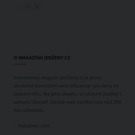
1
/ 3
O MAGAZÍNU JENŽENY.CZ
Internetový magazín JenŽeny.cz je první,
skutečně komunitní web influencer pro ženy na
českém trhu. Na jeho obsahu se aktivně podílejí i
samotní čtenáři. Denně web navštíví více než 200
tisíc uživatelů.
PODMÍNKY UŽITÍ