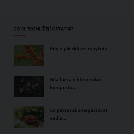
pokožku dýchat a pomohou vám
zvládnout i opravdu horké dny.
Základem letního šatníku by proto
CO SI PROHLÍŽEJÍ OSTATNÍ?
měly být přírodní nebo funkční
prodyšné tkaniny a volnější střihy.
Kdy a jak sklízet rakytník…
Bílá larva v hlíně nebo
kompostu:…
Co pěstovat a nepěstovat
vedle…