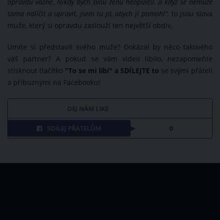
opravdu vážně. Nikdy bych svou ženu neopustil, a když se nemůže
sama nalíčit a upravit, jsem tu já, abych jí pomohl“,
to jsou slova
muže, který si opravdu zaslouží ten největší obdiv.
Umíte si představit svého muže? Dokázal by něco takového
váš partner? A pokud se vám video líbilo, nezapomeňte
stisknout tlačítko
"To se mi líbí" a SDÍLEJTE to
se svými přáteli
a příbuznými na Facebooku!
DEJ NÁM LIKE
SDÍLEJ PŘÁTELŮM
0