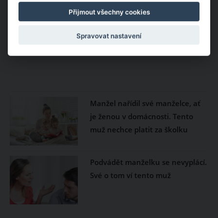
Přijmout všechny cookies
Spravovat nastavení
Manžel nařídil své manželce, ať
je ženou v domácnosti. Tento
muž nechce platit za školku
Podvádět manželku se nevyplácí.
Své o tom ví tento muž