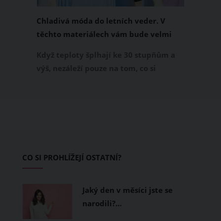
Chladivá móda do letních veder. V
těchto materiálech vám bude velmi
příjemně
Když teploty šplhají ke 30 stupňům a
výš, nezáleží pouze na tom, co si
obléknete, ale také z čeho je oblečení
ušité. Některé materiály totiž zadržují
teplo a pot, jiné naopak nechají
pokožku dýchat a pomohou vám
zvládnout i opravdu horké dny.
Základem letního šatníku by proto
CO SI PROHLÍŽEJÍ OSTATNÍ?
měly být přírodní nebo funkční
prodyšné tkaniny a volnější střihy.
Jaký den v měsíci jste se
narodili?…