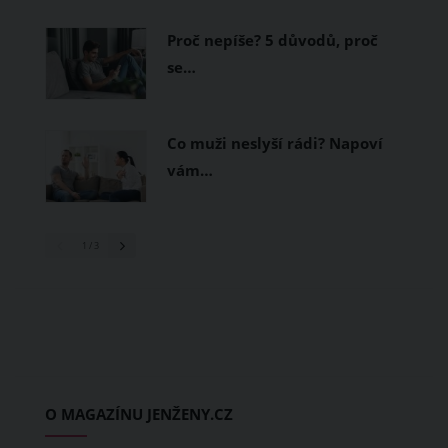
Proč nepíše? 5 důvodů, proč
se…
Co muži neslyší rádi? Napoví
vám…
1
/ 3
O MAGAZÍNU JENŽENY.CZ