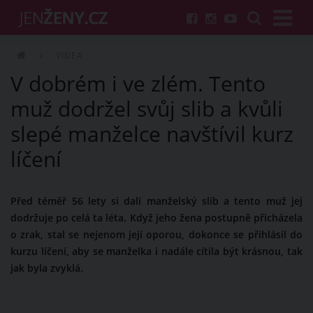
VIDEA
V dobrém i ve zlém. Tento
muž dodržel svůj slib a kvůli
slepé manželce navštívil kurz
líčení
Před téměř 56 lety si dali manželský slib a tento muž jej
dodržuje po celá ta léta. Když jeho žena postupně přicházela
o zrak, stal se nejenom její oporou, dokonce se přihlásil do
kurzu líčení, aby se manželka i nadále cítila být krásnou, tak
jak byla zvyklá.