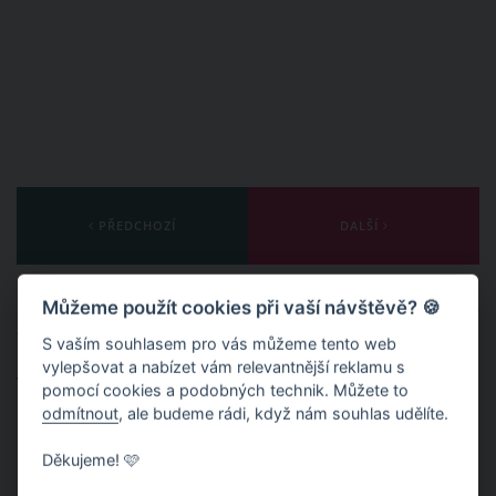
PŘEDCHOZÍ
DALŠÍ
Publikováno: 6. 4. 2021 13:34
Autor:
NoJa
Můžeme použít cookies při vaší návštěvě? 🍪
Nahlásit obsah
S vaším souhlasem pro vás můžeme tento web
vylepšovat a nabízet vám relevantnější reklamu s
Témata:
VIDEA
KURZ LÍČENÍ
MANŽELÉ
SLIB
pomocí cookies a podobných technik. Můžete to
odmítnout
, ale budeme rádi, když nám souhlas udělíte.
SLEPOTA
LÁSKA
ODDANOST
Děkujeme! 🩷