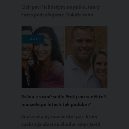
partnera
Čich patří k lidským smyslům, který
často podceňujeme. Dokáže toho
ovšem víc než rozeznat libou vůni
parfému nebo čerstvě uvařeného jídla.
Tento smysl ovlivňuje naše životy víc,
ČLÁNEK
než si myslíme. Co vše tedy náš čich
umí?
Vrána k vráně sedá: Proč jsou si někteří
manželé po letech tak podobní?
Znáte nějaký manželství pár, který
spolu žije šťastně dlouhé roky? Jestli