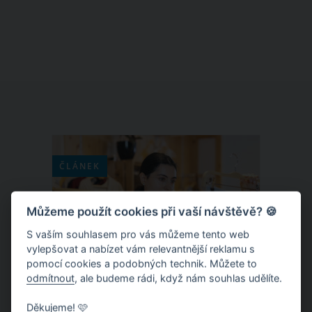
vás zaskočilo, že se navzájem velmi
podobají, a spíš než jako manželé
vypadají jako sourozenci, věda pro to
má faktické vysvětlení. Navíc příroda
těmto partnerům, kteří se v manželství
cítí opravdu šťastně, dokazuje, že jsou s
partnerem opravdu stvořeni jeden pro
druhého.
ČLÁNEK
Můžeme použít cookies při vaší návštěvě? 🍪
S vaším souhlasem pro vás můžeme tento web
vylepšovat a nabízet vám relevantnější reklamu s
pomocí cookies a podobných technik. Můžete to
odmítnout
, ale budeme rádi, když nám souhlas udělíte.
Děkujeme! 🩷