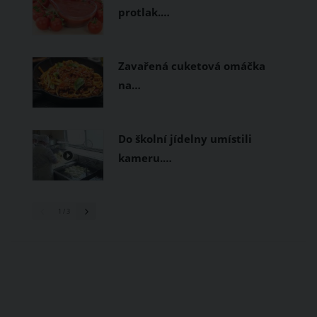
protlak.…
Zavařená cuketová omáčka
na…
Do školní jídelny umístili
kameru.…
1
/ 3