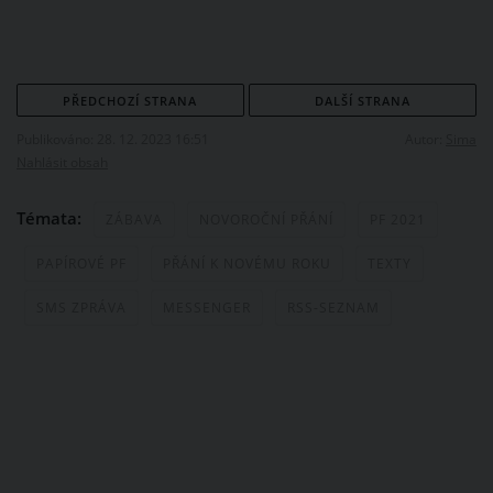
PŘEDCHOZÍ STRANA
DALŠÍ STRANA
Publikováno: 28. 12. 2023 16:51
Autor:
Sima
Nahlásit obsah
Témata:
ZÁBAVA
NOVOROČNÍ PŘÁNÍ
PF 2021
PAPÍROVÉ PF
PŘÁNÍ K NOVÉMU ROKU
TEXTY
SMS ZPRÁVA
MESSENGER
RSS-SEZNAM