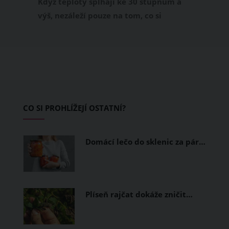
Když teploty šplhají ke 30 stupňům a
výš, nezáleží pouze na tom, co si
obléknete, ale také z čeho je oblečení
ušité. Některé materiály totiž zadržují
teplo a pot, jiné naopak nechají
pokožku dýchat a pomohou vám
zvládnout i opravdu horké dny.
Základem letního šatníku by proto
CO SI PROHLÍŽEJÍ OSTATNÍ?
měly být přírodní nebo funkční
prodyšné tkaniny a volnější střihy.
Domácí lečo do sklenic za pár…
Plíseň rajčat dokáže zničit…