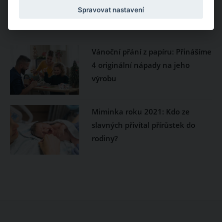
Spravovat nastavení
Vánoční přání z papíru: Přinášíme
4 originální nápady na jeho
výrobu
Miminka roku 2021: Kdo ze
slavných přivítal přírůstek do
rodiny?