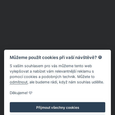
Můžeme použít cookies při vaší návštěvě? 🍪
S vaším souhlasem pro vás můžeme tento web
vylepšovat a nabízet vám relevantnější reklamu s
pomocí cookies a podobných technik. Můžete to
odmítnout
, ale budeme rádi, když nám souhlas udělíte.
Děkujeme! 🩷
Přijmout všechny cookies