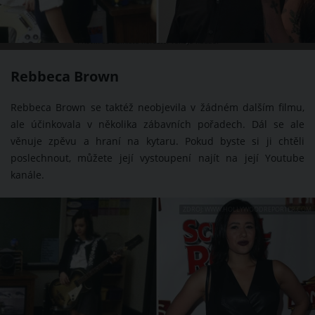
I Kevin se namísto herectví věnuje hudbě.
Rebbeca Brown
Rebbeca Brown se taktéž neobjevila v žádném dalším filmu,
ale účinkovala v několika zábavních pořadech. Dál se ale
věnuje zpěvu a hraní na kytaru. Pokud byste si ji chtěli
poslechnout, můžete její vystoupení najít na její Youtube
kanále.
ZDROJ: WWW.HOLLYWOODREPORTER.COM