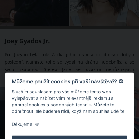
Miranda se u filmování uchytila.
Joey Gyados Jr.
Pro Joeyho byla role Zacka jeho první a do dnešní doby i
poslední. Namísto toho se vydal na dráhu hudebníka a se
svou skupinou Stereo Jane se účastní nejrůznějších
hudebních festivalů.
Můžeme použít cookies při vaší návštěvě? 🍪
S vaším souhlasem pro vás můžeme tento web
ZDROJ: WWW.HOLLYWOODREPORTER.COM
vylepšovat a nabízet vám relevantnější reklamu s
pomocí cookies a podobných technik. Můžete to
odmítnout
, ale budeme rádi, když nám souhlas udělíte.
Děkujeme! 🩷