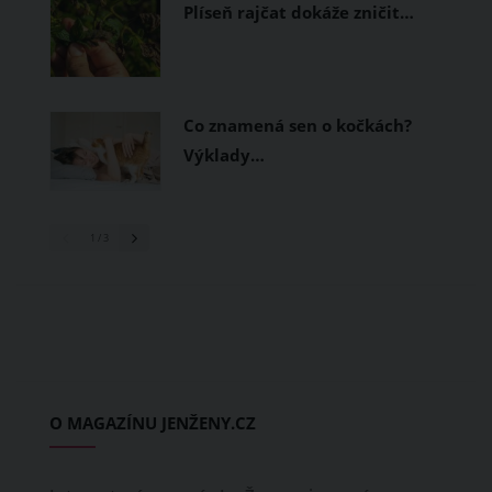
Plíseň rajčat dokáže zničit…
Co znamená sen o kočkách?
Výklady…
1
/ 3
O MAGAZÍNU JENŽENY.CZ