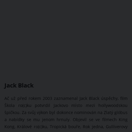
Jack Black
Ač už před rokem 2003 zaznamenal Jack Black úspěchy, film
Škola ro(c)ku potvrdil Jackovo místo mezi hollywoodskou
špičkou. Za svůj výkon byl dokonce nominován na Zlatý glóbus
a nabídky se mu jenom hrnuly. Objevil se ve filmech King
Kong, Králové ro(c)ku, Tropická bouře, Rok jedna, Gulliverovy