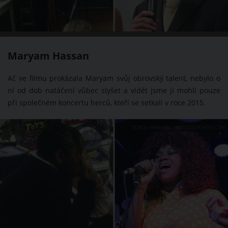
Robert se věnuje hře na piáno.
Maryam Hassan
Ač ve filmu prokázala Maryam svůj obrovský talent, nebylo o
ní od dob natáčení vůbec slyšet a vidět jsme ji mohli pouze
při společném koncertu herců, kteří se setkali v roce 2015.
ZDROJ: WWW.HOLLYWOODREPORTER.COM