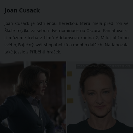
Joan Cusack
Joan Cusack je ostřílenou herečkou, která měla před rolí ve
Škole ro(c)ku za sebou dvě nominace na Oscara. Pamatovat si
ji můžeme třeba z filmů Addamsova rodina 2, Miluj bližního
svého, Báječný svět shopaholiků a mnoho dalších. Nadabovala
také Jessie z Příběhů hraček.
ZDROJ: WWW.HOLLYWOODREPORTER.COM