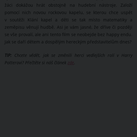
žáci dokážou hrát obstojně na hudební nástroje. Založí
pomocí nich novou rockovou kapelu, se kterou chce uspět
v soutěži Klání kapel a děti se tak místo matematiky a
zeměpisu věnují hudbě. Asi je vám jasné, že dříve či později
se vše provalí, ale ani tento film se neobejde bez happy endu.
Jak se daří dětem a dospělým hereckým představitelům dnes?
TIP:
Chcete vědět, jak se změnili herci vedlejších rolí v Harry
Potterovi? Přečtěte si náš článek
zde
.