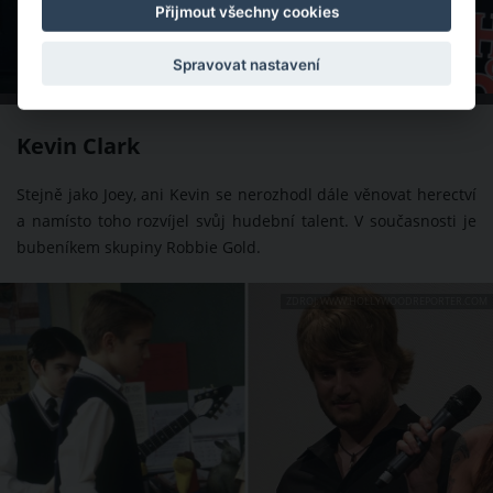
Přijmout všechny cookies
Spravovat nastavení
Joeys se věnuje hudební kariéře.
Kevin Clark
Stejně jako Joey, ani Kevin se nerozhodl dále věnovat herectví
a namísto toho rozvíjel svůj hudební talent. V současnosti je
bubeníkem skupiny Robbie Gold.
ZDROJ: WWW.HOLLYWOODREPORTER.COM