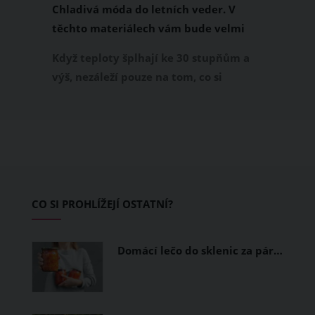
Chladivá móda do letních veder. V
těchto materiálech vám bude velmi
příjemně
Když teploty šplhají ke 30 stupňům a
výš, nezáleží pouze na tom, co si
obléknete, ale také z čeho je oblečení
ušité. Některé materiály totiž zadržují
teplo a pot, jiné naopak nechají
pokožku dýchat a pomohou vám
zvládnout i opravdu horké dny.
Základem letního šatníku by proto
CO SI PROHLÍŽEJÍ OSTATNÍ?
měly být přírodní nebo funkční
prodyšné tkaniny a volnější střihy.
Domácí lečo do sklenic za pár…