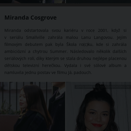
Joan je úspěšnou herečkou.
Miranda Cosgrove
Miranda odstartovala svou kariéru v roce 2001, když si
v seriálu Smallville zahrála malou Lanu Langovou. Jejím
filmovým debutem pak byla Škola ro(c)ku, kde si zahrála
ambiciózní a chytrou Summer. Následovalo několik dalších
seriálových rolí, díky kterým se stala druhou nejlépe placenou
dětskou televizní herečkou. Vydala i své sólové album a
namluvila jednu postav ve filmu Já, padouch.
ZDROJ: WWW.HOLLYWOODREPORTER.COM