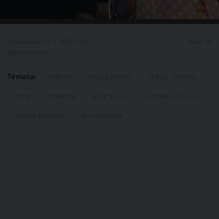
O Maryam není od natáčení vůbec slyšet.
Publikováno: 15. 1. 2019 10:02
Autor:
LP
Nahlásit obsah
Témata:
ZÁBAVA
ŠKOLA ROCKU
JAK SE ZMĚNILI
FILM
KOMEDIE
JACK BLACK
CO DNES DĚLAJÍ
ŠKOLA RO(C)KU
RSS-SEZNAM