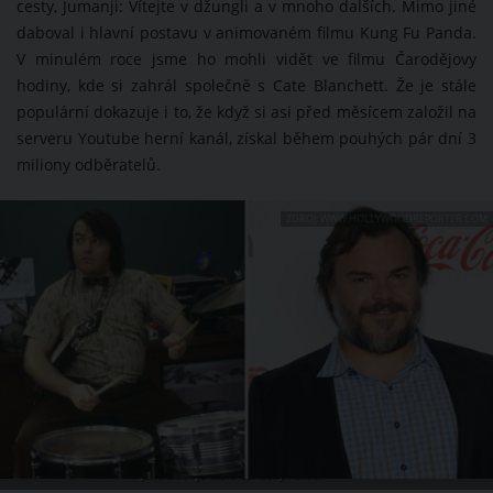
cesty, Jumanji: Vítejte v džungli a v mnoho dalších. Mimo jiné
daboval i hlavní postavu v animovaném filmu Kung Fu Panda.
V minulém roce jsme ho mohli vidět ve filmu Čarodějovy
hodiny, kde si zahrál společně s Cate Blanchett. Že je stále
populární dokazuje i to, že když si asi před měsícem založil na
serveru Youtube herní kanál, získal během pouhých pár dní 3
miliony odběratelů.
ZDROJ: WWW.HOLLYWOODREPORTER.COM
Jack Black je stále oblíbený herec.