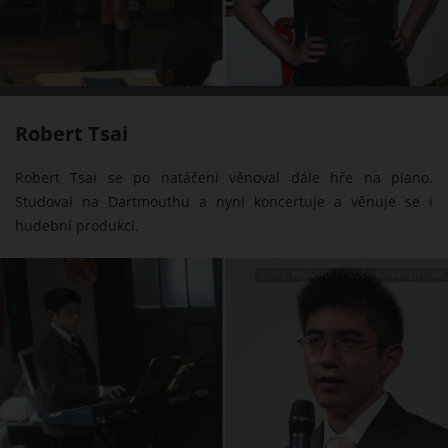
Rebecca Brown má svůj vlastní hudební Youtube kanál.
Robert Tsai
Robert Tsai se po natáčení věnoval dále hře na piano.
Studoval na Dartmouthu a nyní koncertuje a věnuje se i
hudební produkci.
ZDROJ: WWW.HOLLYWOODREPORTER.COM