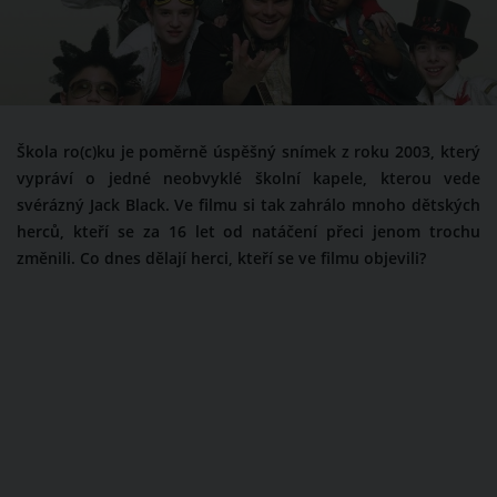
Škola ro(c)ku je poměrně úspěšný snímek z roku 2003, který
vypráví o jedné neobvyklé školní kapele, kterou vede
svérázný Jack Black. Ve filmu si tak zahrálo mnoho dětských
herců, kteří se za 16 let od natáčení přeci jenom trochu
změnili. Co dnes dělají herci, kteří se ve filmu objevili?